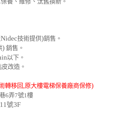
.
保養、維修、汰舊換新。
Nidec
)
產
技術提供
銷售。
)
供
銷售。
min
以下。
貼皮改造。
,
)
術轉移回
原大樓電梯保養廠商保修
巷6弄7號1樓
-11號3F