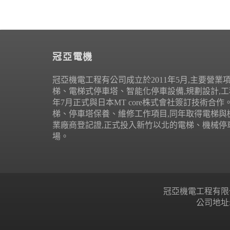
冠亞電機
冠亞機電工程有公司成立於2011年5月,主要營業
梯、電梯式停車塔、智能化停車設備,規劃設計,工程
年7月正式與日本MT core株式會社簽訂技術合
梯、停車塔保養、維修工作項目,同年取得電梯與
業廠商登記證,正式投入新竹以北的電梯、機械停
場。
冠亞機電工程有限公司 Copyr
公司地址: