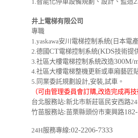
2
1.
智能化停車設備規劃、設計、監造
井上電梯有限公司
專職
(
1.yaskawa
安川電梯控制系統
日本電
CT
(KDS
2.
德國
電梯控制系統
技術提
300M
/
3.
社區大樓電梯控制系統改造
4.
社區大樓電梯整機更新或車廂藝匠
,
,
5.
同業委託規劃設計
安裝
試車。
,
（可由管理委員會訂購
改造完成再技
:
台北服務站
新北市新莊區民安西路24
:
182
竹苗服務站
苗栗縣頭份市東興路
:02-2206-7333
24H
服務專線