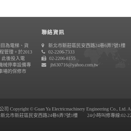
聯絡資訊
項目為電梯、貨
新北市新莊區民安西路24巷6弄7號1樓
管理。於2013
02-2206-7333
作。此後投入電
02-2206-8155
機械停車設備專
jh630716@yahoo.com.tw
車場的保修市
ight © Guan Ya Electricmachinery Engineering Co., Ltd. All 
新北市新莊區民安西路24巷6弄7號1樓 24小時叫修專線:02-2206