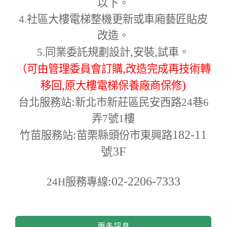
以下。
4.
社區大樓電梯整機更新或車廂藝匠貼皮
改造。
,
,
5.
同業委託規劃設計
安裝
試車。
,
（可由管理委員會訂購
改造完成再技術轉
,
)
移回
原大樓電梯保養廠商保修
:
台北服務站
新北市新莊區民安西路24巷6
弄7號1樓
:
182-11
竹苗服務站
苗栗縣頭份市東興路
號3F
:02-2206-7333
24H
服務專線
更多訊息