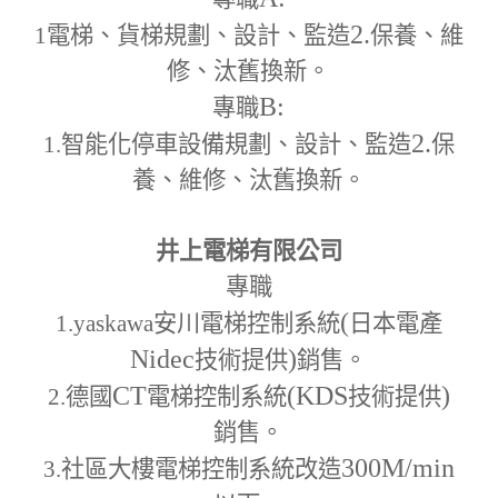
2.
1
電梯、貨梯規劃、設計、監造
保養、維
修、汰舊換新。
B:
專職
2.
1.
智能化停車設備規劃、設計、監造
保
養、維修、汰舊換新。
井上電梯有限公司
專職
(
1.yaskawa
安川電梯控制系統
日本電產
Nidec
)
技術提供
銷售。
CT
(KDS
)
2.
德國
電梯控制系統
技術提供
銷售。
300M
/min
3.
社區大樓電梯控制系統改造