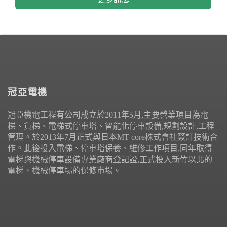
冠亞電機
冠亞機電工程有公司成立於2011年5月,主要營業項目為電
梯、貨梯、電梯式停車塔、智能化停車設備,規劃設計,工程
管理。於2013年7月正式與日本MT core株式會社簽訂技術合
作。此後投入電梯、停車塔保養、維修工作項目,同年取得
電梯與機械停車設備專業廠商登記證,正式投入新竹以北的
電梯、機械停車場的保修市場。