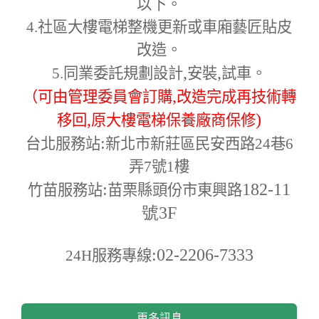
以下。
4.
社區大樓電梯整機更新或車廂藝匠貼皮
改造。
,
,
5.
同業委託規劃設計
安裝
試車。
,
（可由管理委員會訂購
改造完成再技術轉
,
)
移回
原大樓電梯保養廠商保修
:
台北服務站
新北市新莊區民安西路24巷6
弄7號1樓
:
182-11
竹苗服務站
苗栗縣頭份市東興路
號3F
:02-2206-7333
24H
服務專線
更多訊息