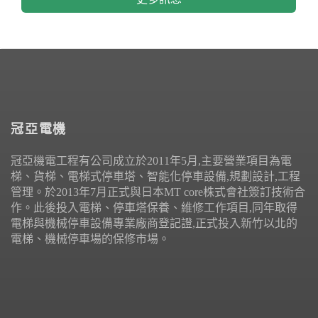
冠亞電機
冠亞機電工程有公司成立於2011年5月,主要營業項目為電
梯、貨梯、電梯式停車塔、智能化停車設備,規劃設計,工程
管理。於2013年7月正式與日本MT core株式會社簽訂技術合
作。此後投入電梯、停車塔保養、維修工作項目,同年取得
電梯與機械停車設備專業廠商登記證,正式投入新竹以北的
電梯、機械停車場的保修市場。