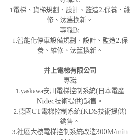
2.
1
電梯、貨梯規劃、設計、監造
保養、維
修、汰舊換新。
B:
專職
2.
1.
智能化停車設備規劃、設計、監造
保
養、維修、汰舊換新。
井上電梯有限公司
專職
(
1.yaskawa
安川電梯控制系統
日本電產
Nidec
)
技術提供
銷售。
CT
(KDS
)
2.
德國
電梯控制系統
技術提供
銷售。
300M
/min
3.
社區大樓電梯控制系統改造