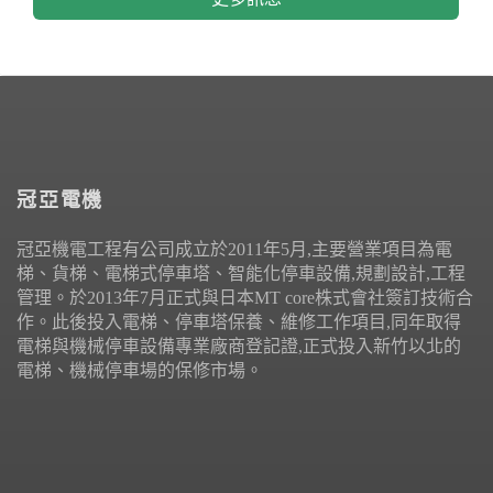
冠亞電機
冠亞機電工程有公司成立於2011年5月,主要營業項目為電
梯、貨梯、電梯式停車塔、智能化停車設備,規劃設計,工程
管理。於2013年7月正式與日本MT core株式會社簽訂技術合
作。此後投入電梯、停車塔保養、維修工作項目,同年取得
電梯與機械停車設備專業廠商登記證,正式投入新竹以北的
電梯、機械停車場的保修市場。