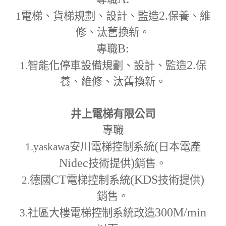
2.
1
電梯、貨梯規劃、設計、監造
保養、維
修、汰舊換新。
B:
專職
2.
1.
智能化停車設備規劃、設計、監造
保
養、維修、汰舊換新。
井上電梯有限公司
專職
(
1.yaskawa
安川電梯控制系統
日本電產
Nidec
)
技術提供
銷售。
CT
(KDS
)
2.
德國
電梯控制系統
技術提供
銷售。
300M
/min
3.
社區大樓電梯控制系統改造