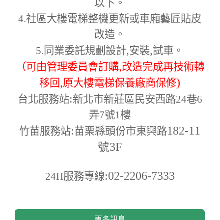
以下。
4.
社區大樓電梯整機更新或車廂藝匠貼皮
改造。
,
,
5.
同業委託規劃設計
安裝
試車。
,
（可由管理委員會訂購
改造完成再技術轉
,
)
移回
原大樓電梯保養廠商保修
:
台北服務站
新北市新莊區民安西路24巷6
弄7號1樓
:
182-11
竹苗服務站
苗栗縣頭份市東興路
號3F
:02-2206-7333
24H
服務專線
更多訊息