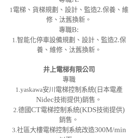
2.
1
電梯、貨梯規劃、設計、監造
保養、維
修、汰舊換新。
B:
專職
2.
1.
智能化停車設備規劃、設計、監造
保
養、維修、汰舊換新。
井上電梯有限公司
專職
(
1.yaskawa
安川電梯控制系統
日本電產
Nidec
)
技術提供
銷售。
CT
(KDS
)
2.
德國
電梯控制系統
技術提供
銷售。
300M
/min
3.
社區大樓電梯控制系統改造