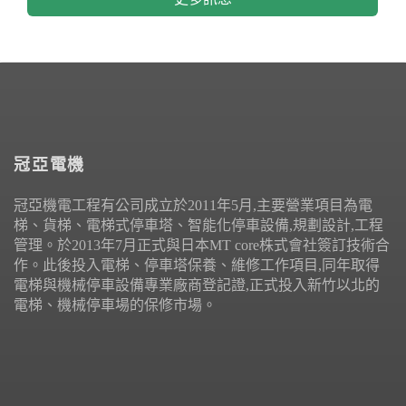
冠亞電機
冠亞機電工程有公司成立於2011年5月,主要營業項目為電
梯、貨梯、電梯式停車塔、智能化停車設備,規劃設計,工程
管理。於2013年7月正式與日本MT core株式會社簽訂技術合
作。此後投入電梯、停車塔保養、維修工作項目,同年取得
電梯與機械停車設備專業廠商登記證,正式投入新竹以北的
電梯、機械停車場的保修市場。