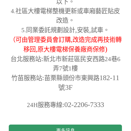
以下。
4.
社區大樓電梯整機更新或車廂藝匠貼皮
改造。
,
,
5.
同業委託規劃設計
安裝
試車。
,
（可由管理委員會訂購
改造完成再技術轉
,
)
移回
原大樓電梯保養廠商保修
:
台北服務站
新北市新莊區民安西路24巷6
弄7號1樓
:
182-11
竹苗服務站
苗栗縣頭份市東興路
號3F
:02-2206-7333
24H
服務專線
更多訊息