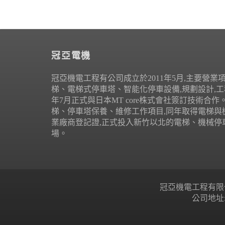
冠亞電機
冠亞機電工程有公司成立於2011年5月,主要營業
梯、電梯式停車塔、智能化停車設備,規劃設計,工程
年7月正式與日本MT core株式會社簽訂技術合
梯、停車塔保養、維修工作項目,同年取得電梯與
業廠商登記證,正式投入新竹以北的電梯、機械停
場。
冠亞機電工程有限公司 Copyr
公司地址: