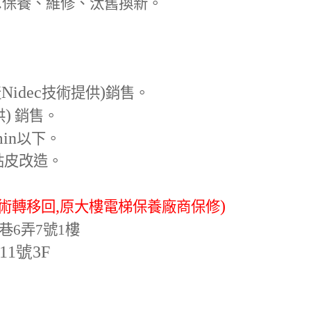
.
保養、維修、汰舊換新。
Nidec
)
產
技術提供
銷售。
)
供
銷售。
min
以下。
貼皮改造。
,
)
術轉移回
原大樓電梯保養廠商保修
巷6弄7號1樓
-11號3F