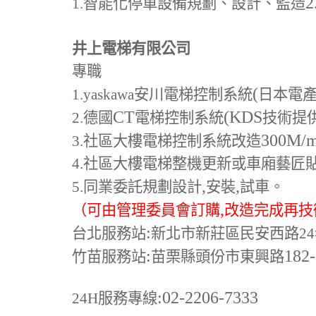
2
1.
智能化停車設備規劃、設計、監造
井上電梯有限公司
專職
(
1.yaskawa
安川電梯控制系統
日本電
CT
(KDS
2.
德國
電梯控制系統
技術提
300M
/
3.
社區大樓電梯控制系統改造
4.
社區大樓電梯整機更新或車廂藝匠
,
,
5.
同業委託規劃設計
安裝
試車。
,
（可由管理委員會訂購
改造完成再技
:
台北服務站
新北市新莊區民安西路24
:
182
竹苗服務站
苗栗縣頭份市東興路
:02-2206-7333
24H
服務專線