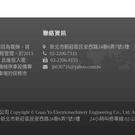
聯絡資訊
項目為電梯、貨
新北市新莊區民安西路24巷6弄7號1樓
管理。於2013
02-2206-7333
作。此後投入電
02-2206-8155
機械停車設備專
jh630716@yahoo.com.tw
車場的保修市
ight © Guan Ya Electricmachinery Engineering Co., Ltd. All 
新北市新莊區民安西路24巷6弄7號1樓 24小時叫修專線:02-2206