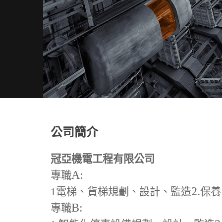
公司簡介
冠亞機電工程有限公司
A:
專職
2.
1
電梯、貨梯規劃、設計、監造
保養
B:
專職