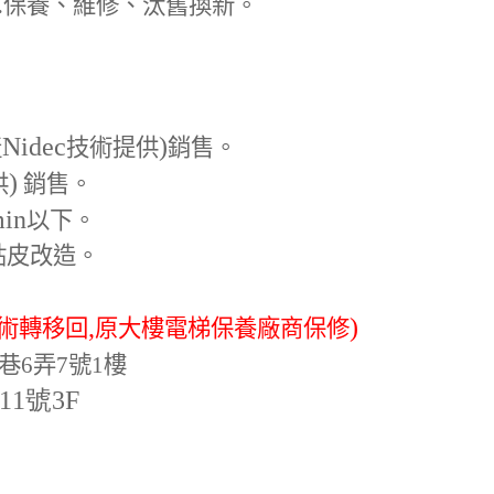
.
保養、維修、汰舊換新。
Nidec
)
產
技術提供
銷售。
)
供
銷售。
min
以下。
貼皮改造。
,
)
術轉移回
原大樓電梯保養廠商保修
巷6弄7號1樓
-11號3F