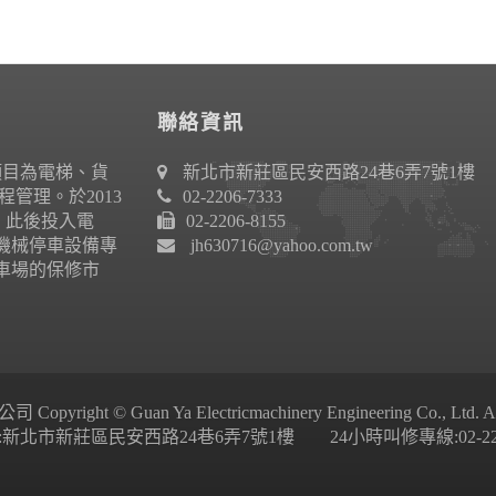
聯絡資訊
項目為電梯、貨
新北市新莊區民安西路24巷6弄7號1樓
管理。於2013
02-2206-7333
作。此後投入電
02-2206-8155
機械停車設備專
jh630716@yahoo.com.tw
車場的保修市
ight © Guan Ya Electricmachinery Engineering Co., Ltd. All 
新北市新莊區民安西路24巷6弄7號1樓 24小時叫修專線:02-2206