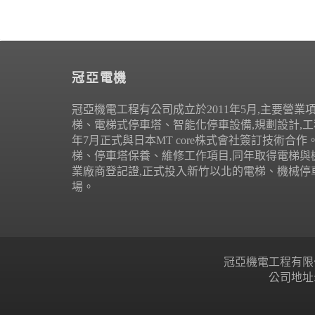
冠亞電機
冠亞機電工程有公司成立於2011年5月,主要營業
梯、電梯式停車塔、智能化停車設備,規劃設計,工程
年7月正式與日本MT core株式會社簽訂技術合
梯、停車塔保養、維修工作項目,同年取得電梯與
業廠商登記證,正式投入新竹以北的電梯、機械停
場。
冠亞機電工程有限公司 Copyr
公司地址: