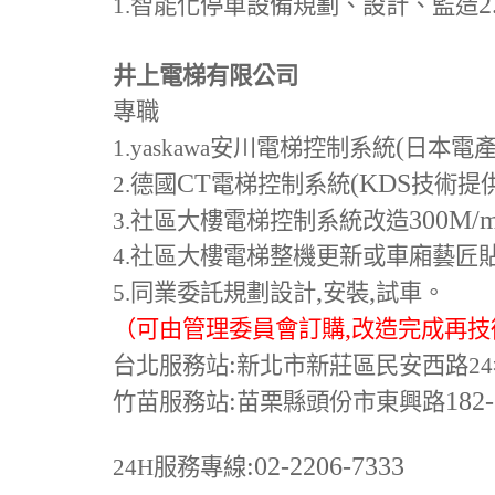
2
1.
智能化停車設備規劃、設計、監造
井上電梯有限公司
專職
(
1.yaskawa
安川電梯控制系統
日本電
CT
(KDS
2.
德國
電梯控制系統
技術提
300M
/
3.
社區大樓電梯控制系統改造
4.
社區大樓電梯整機更新或車廂藝匠
,
,
5.
同業委託規劃設計
安裝
試車。
,
（可由管理委員會訂購
改造完成再技
:
台北服務站
新北市新莊區民安西路24
:
182
竹苗服務站
苗栗縣頭份市東興路
:02-2206-7333
24H
服務專線