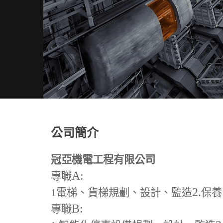
公司簡介
冠亞機電工程有限公司
A:
專職
2.
1
電梯、貨梯規劃、設計、監造
保養
B:
專職