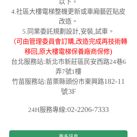
以下。
4.
社區大樓電梯整機更新或車廂藝匠貼皮
改造。
,
,
5.
同業委託規劃設計
安裝
試車。
,
（可由管理委員會訂購
改造完成再技術轉
,
)
移回
原大樓電梯保養廠商保修
:
台北服務站
新北市新莊區民安西路24巷6
弄7號1樓
:
182-11
竹苗服務站
苗栗縣頭份市東興路
號3F
:02-2206-7333
24H
服務專線
更多訊息