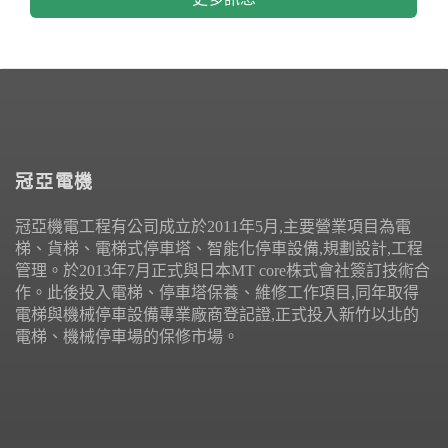
冠亞電機
冠亞機電工程有公司成立於2011年5月,主要營業項目為電
梯、貨梯、電梯式停車塔、智能化停車設備,規劃設計,工程
管理。於2013年7月正式與日本MT core株式會社簽訂技術合
作。此後投入電梯、停車塔保養、維修工作項目,同年取得
電梯與機械停車設備專業廠商登記證,正式投入新竹以北的
電梯、機械停車場的保修市場。