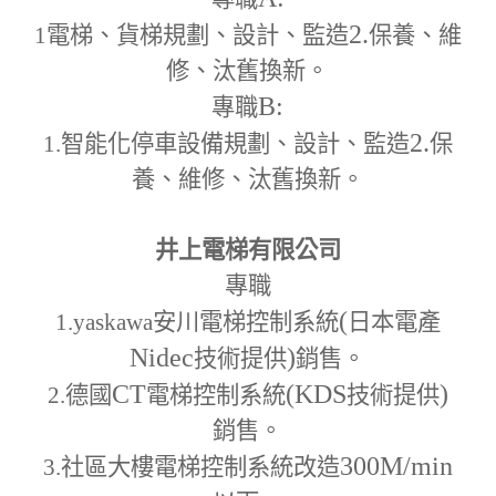
2.
1
電梯、貨梯規劃、設計、監造
保養、維
修、汰舊換新。
B:
專職
2.
1.
智能化停車設備規劃、設計、監造
保
養、維修、汰舊換新。
井上電梯有限公司
專職
(
1.yaskawa
安川電梯控制系統
日本電產
Nidec
)
技術提供
銷售。
CT
(KDS
)
2.
德國
電梯控制系統
技術提供
銷售。
300M
/min
3.
社區大樓電梯控制系統改造