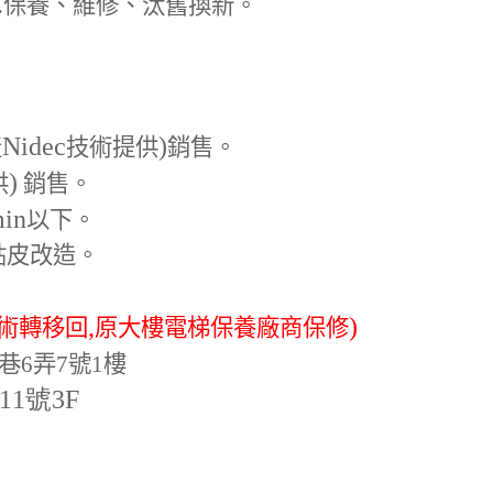
.
保養、維修、汰舊換新。
Nidec
)
產
技術提供
銷售。
)
供
銷售。
min
以下。
貼皮改造。
,
)
術轉移回
原大樓電梯保養廠商保修
巷6弄7號1樓
-11號3F