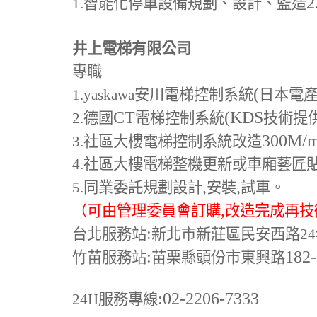
2
1.
智能化停車設備規劃、設計、監造
井上電梯有限公司
專職
(
1.yaskawa
安川電梯控制系統
日本電
CT
(KDS
2.
德國
電梯控制系統
技術提
300M
/
3.
社區大樓電梯控制系統改造
4.
社區大樓電梯整機更新或車廂藝匠
,
,
5.
同業委託規劃設計
安裝
試車。
,
（可由管理委員會訂購
改造完成再技
:
台北服務站
新北市新莊區民安西路24
:
182
竹苗服務站
苗栗縣頭份市東興路
:02-2206-7333
24H
服務專線