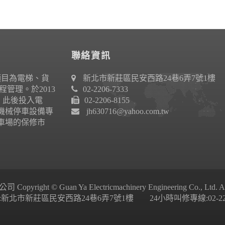
聯絡資訊
項目為電梯、貨
新北市新莊區民安西路24巷6弄7號1樓
管理。於2013
02-2206-7333
作。此後投入電
02-2206-8155
機械停車設備專
jh630716@yahoo.com.tw
車場的保修市
ight © Guan Ya Electricmachinery Engineering Co., Ltd. All 
新北市新莊區民安西路24巷6弄7號1樓 24小時叫修專線:02-2206