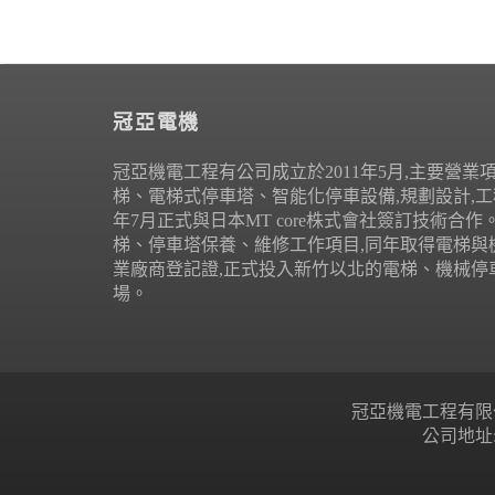
冠亞電機
冠亞機電工程有公司成立於2011年5月,主要營業
梯、電梯式停車塔、智能化停車設備,規劃設計,工程
年7月正式與日本MT core株式會社簽訂技術合
梯、停車塔保養、維修工作項目,同年取得電梯與
業廠商登記證,正式投入新竹以北的電梯、機械停
場。
冠亞機電工程有限公司 Copyr
公司地址: