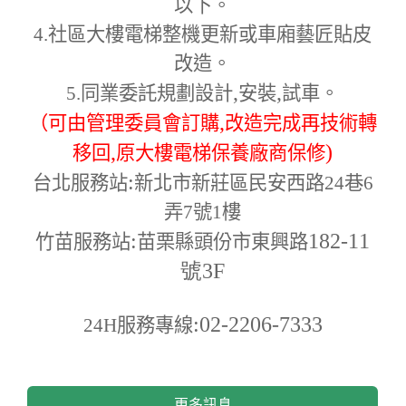
以下。
4.
社區大樓電梯整機更新或車廂藝匠貼皮
改造。
,
,
5.
同業委託規劃設計
安裝
試車。
,
（可由管理委員會訂購
改造完成再技術轉
,
)
移回
原大樓電梯保養廠商保修
:
台北服務站
新北市新莊區民安西路24巷6
弄7號1樓
:
182-11
竹苗服務站
苗栗縣頭份市東興路
號3F
:02-2206-7333
24H
服務專線
更多訊息