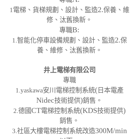
2.
1
電梯、貨梯規劃、設計、監造
保養、維
修、汰舊換新。
B:
專職
2.
1.
智能化停車設備規劃、設計、監造
保
養、維修、汰舊換新。
井上電梯有限公司
專職
(
1.yaskawa
安川電梯控制系統
日本電產
Nidec
)
技術提供
銷售。
CT
(KDS
)
2.
德國
電梯控制系統
技術提供
銷售。
300M
/min
3.
社區大樓電梯控制系統改造