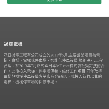
冠亞電機
冠亞機電工程有公司成立於2011年5月,主要營業項目為電
梯、貨梯、電梯式停車塔、智能化停車設備,規劃設計,工程
管理。於2013年7月正式與日本MT core株式會社簽訂技術合
作。此後投入電梯、停車塔保養、維修工作項目,同年取得
電梯與機械停車設備專業廠商登記證,正式投入新竹以北的
電梯、機械停車場的保修市場。