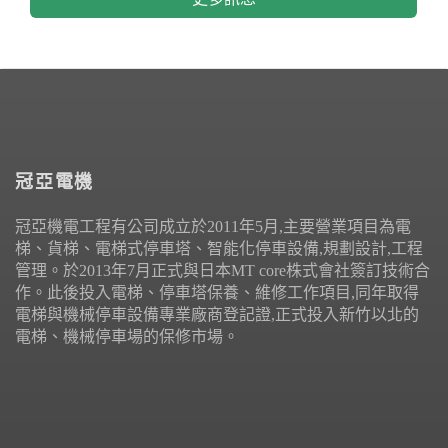
冠亞電機
冠亞機電工程有公司成立於2011年5月,主要營業項目為電
梯、貨梯、電梯式停車塔、智能化停車設備,規劃設計,工程
管理。於2013年7月正式與日本MT core株式會社簽訂技術合
作。此後投入電梯、停車塔保養、維修工作項目,同年取得
電梯與機械停車設備專業廠商登記證,正式投入新竹以北的
電梯、機械停車場的保修市場。