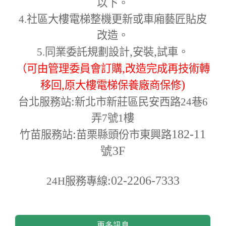
以下。
4.
社區大樓電梯整機更新或車廂藝匠貼皮
改造。
,
,
5.
同業委託規劃設計
安裝
試車。
,
（可由管理委員會訂購
改造完成再技術轉
,
)
移回
原大樓電梯保養廠商保修
:
台北服務站
新北市新莊區民安西路24巷6
弄7號1樓
:
182-11
竹苗服務站
苗栗縣頭份市東興路
號3F
:02-2206-7333
24H
服務專線
更多訊息