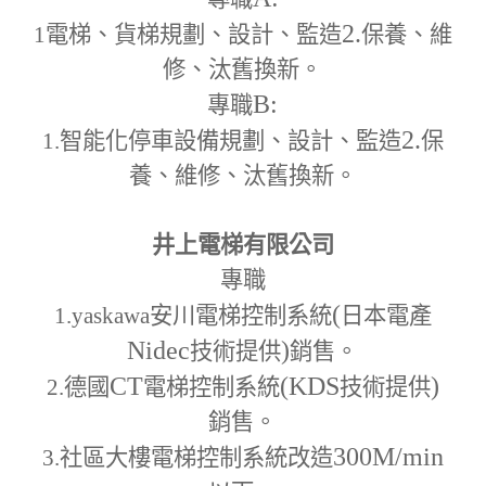
2.
1
電梯、貨梯規劃、設計、監造
保養、維
修、汰舊換新。
B:
專職
2.
1.
智能化停車設備規劃、設計、監造
保
養、維修、汰舊換新。
井上電梯有限公司
專職
(
1.yaskawa
安川電梯控制系統
日本電產
Nidec
)
技術提供
銷售。
CT
(KDS
)
2.
德國
電梯控制系統
技術提供
銷售。
300M
/min
3.
社區大樓電梯控制系統改造