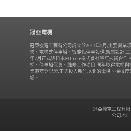
冠亞電機
冠亞機電工程有公司成立於2011年5月,主要營業
梯、電梯式停車塔、智能化停車設備,規劃設計,工程
年7月正式與日本MT core株式會社簽訂技術合
梯、停車塔保養、維修工作項目,同年取得電梯與
業廠商登記證,正式投入新竹以北的電梯、機械停
場。
冠亞機電工程有限公司 Copyr
公司地址: