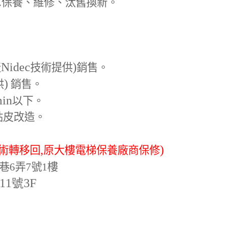
.
保養、維修、汰舊換新。
Nidec
)
產
技術提供
銷售。
)
供
銷售。
min
以下。
貼皮改造。
,
)
術轉移回
原大樓電梯保養廠商保修
巷6弄7號1樓
-11號3F