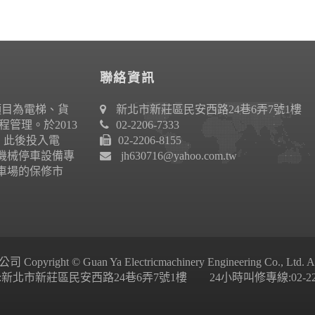
聯絡資訊
項目為電梯、貨
新北市新莊區民安西路24巷6弄7號1樓
管理。於2013
02-2206-7333
作。此後投入電
02-2206-8155
機械停車設備專
jh630716@yahoo.com.tw
車場的保修市
ight © Guan Ya Electricmachinery Engineering Co., Ltd. All 
新北市新莊區民安西路24巷6弄7號1樓 24小時叫修專線:02-2206