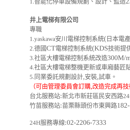
2
1.
智能化停車設備規劃、設計、監造
井上電梯有限公司
專職
(
1.yaskawa
安川電梯控制系統
日本電
CT
(KDS
2.
德國
電梯控制系統
技術提
300M
/
3.
社區大樓電梯控制系統改造
4.
社區大樓電梯整機更新或車廂藝匠
,
,
5.
同業委託規劃設計
安裝
試車。
,
（可由管理委員會訂購
改造完成再技
:
台北服務站
新北市新莊區民安西路24
:
182
竹苗服務站
苗栗縣頭份市東興路
:02-2206-7333
24H
服務專線