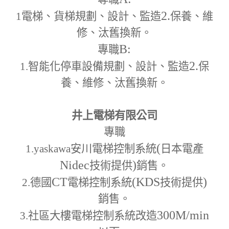
2.
1
電梯、貨梯規劃、設計、監造
保養、維
修、汰舊換新。
B:
專職
2.
1.
智能化停車設備規劃、設計、監造
保
養、維修、汰舊換新。
井上電梯有限公司
專職
(
1.yaskawa
安川電梯控制系統
日本電產
Nidec
)
技術提供
銷售。
CT
(KDS
)
2.
德國
電梯控制系統
技術提供
銷售。
300M
/min
3.
社區大樓電梯控制系統改造