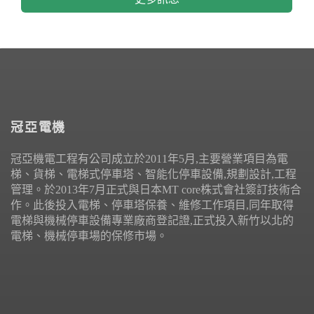
冠亞電機
冠亞機電工程有公司成立於2011年5月,主要營業項目為電
梯、貨梯、電梯式停車塔、智能化停車設備,規劃設計,工程
管理。於2013年7月正式與日本MT core株式會社簽訂技術合
作。此後投入電梯、停車塔保養、維修工作項目,同年取得
電梯與機械停車設備專業廠商登記證,正式投入新竹以北的
電梯、機械停車場的保修市場。