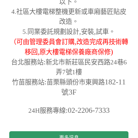
以下。
4.
社區大樓電梯整機更新或車廂藝匠貼皮
改造。
,
,
5.
同業委託規劃設計
安裝
試車。
,
（可由管理委員會訂購
改造完成再技術轉
,
)
移回
原大樓電梯保養廠商保修
:
台北服務站
新北市新莊區民安西路24巷6
弄7號1樓
:
182-11
竹苗服務站
苗栗縣頭份市東興路
號3F
:02-2206-7333
24H
服務專線
更多訊息