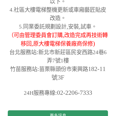
以下。
4.
社區大樓電梯整機更新或車廂藝匠貼皮
改造。
,
,
5.
同業委託規劃設計
安裝
試車。
,
（可由管理委員會訂購
改造完成再技術轉
,
)
移回
原大樓電梯保養廠商保修
:
台北服務站
新北市新莊區民安西路24巷6
弄7號1樓
:
182-11
竹苗服務站
苗栗縣頭份市東興路
號3F
:02-2206-7333
24H
服務專線
更多訊息