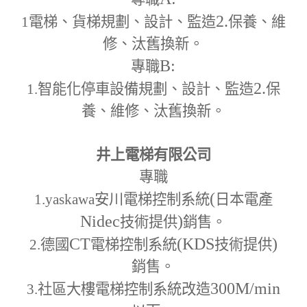
2.
1
電梯、貨梯規劃、設計、監造
保養、維
修、汰舊換新。
B:
專職
2.
1.
智能化停車設備規劃、設計、監造
保
養、維修、汰舊換新。
井上電梯有限公司
專職
(
1.yaskawa
安川電梯控制系統
日本電產
Nidec
)
技術提供
銷售。
CT
(KDS
)
2.
德國
電梯控制系統
技術提供
銷售。
300M
/min
3.
社區大樓電梯控制系統改造