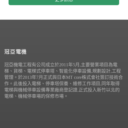
冠亞電機
冠亞機電工程有公司成立於2011年5月,主要營業項目為電
梯、貨梯、電梯式停車塔、智能化停車設備,規劃設計,工程
管理。於2013年7月正式與日本MT core株式會社簽訂技術合
作。此後投入電梯、停車塔保養、維修工作項目,同年取得
電梯與機械停車設備專業廠商登記證,正式投入新竹以北的
電梯、機械停車場的保修市場。