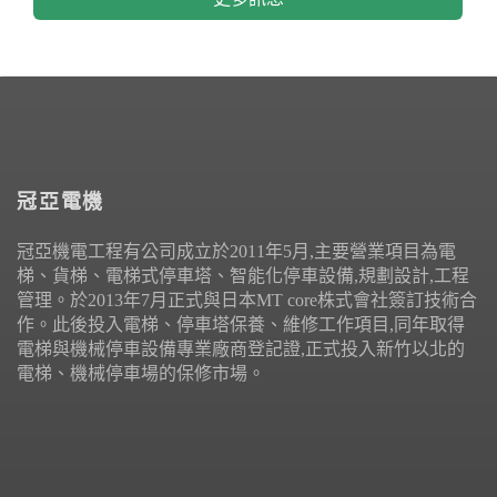
冠亞電機
冠亞機電工程有公司成立於2011年5月,主要營業項目為電
梯、貨梯、電梯式停車塔、智能化停車設備,規劃設計,工程
管理。於2013年7月正式與日本MT core株式會社簽訂技術合
作。此後投入電梯、停車塔保養、維修工作項目,同年取得
電梯與機械停車設備專業廠商登記證,正式投入新竹以北的
電梯、機械停車場的保修市場。