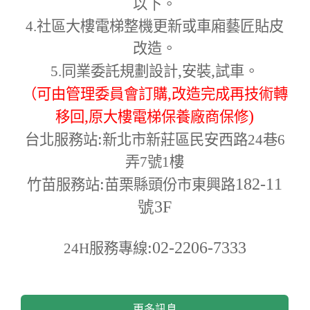
以下。
4.
社區大樓電梯整機更新或車廂藝匠貼皮
改造。
,
,
5.
同業委託規劃設計
安裝
試車。
,
（可由管理委員會訂購
改造完成再技術轉
,
)
移回
原大樓電梯保養廠商保修
:
台北服務站
新北市新莊區民安西路24巷6
弄7號1樓
:
182-11
竹苗服務站
苗栗縣頭份市東興路
號3F
:02-2206-7333
24H
服務專線
更多訊息