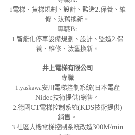
2.
1
電梯、貨梯規劃、設計、監造
保養、維
修、汰舊換新。
B:
專職
2.
1.
智能化停車設備規劃、設計、監造
保
養、維修、汰舊換新。
井上電梯有限公司
專職
(
1.yaskawa
安川電梯控制系統
日本電產
Nidec
)
技術提供
銷售。
CT
(KDS
)
2.
德國
電梯控制系統
技術提供
銷售。
300M
/min
3.
社區大樓電梯控制系統改造