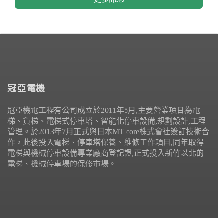
冠亞電機
冠亞機電工程有公司成立於2011年5月,主要營業項目為電
梯、貨梯、電梯式停車塔、智能化停車設備,規劃設計,工程
管理。於2013年7月正式與日本MT core株式會社簽訂技術合
作。此後投入電梯、停車塔保養、維修工作項目,同年取得
電梯與機械停車設備專業廠商登記證,正式投入新竹以北的
電梯、機械停車場的保修市場。