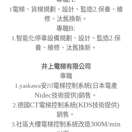
2.
1
電梯、貨梯規劃、設計、監造
保養、維
修、汰舊換新。
B:
專職
2.
1.
智能化停車設備規劃、設計、監造
保
養、維修、汰舊換新。
井上電梯有限公司
專職
(
1.yaskawa
安川電梯控制系統
日本電產
Nidec
)
技術提供
銷售。
CT
(KDS
)
2.
德國
電梯控制系統
技術提供
銷售。
300M
/min
3.
社區大樓電梯控制系統改造