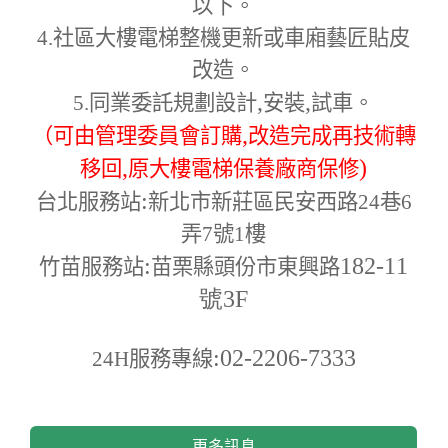
以下。
4.
社區大樓電梯整機更新或車廂藝匠貼皮
改造。
,
,
5.
同業委託規劃設計
安裝
試車。
,
（可由管理委員會訂購
改造完成再技術轉
,
)
移回
原大樓電梯保養廠商保修
:
台北服務站
新北市新莊區民安西路24巷6
弄7號1樓
:
182-11
竹苗服務站
苗栗縣頭份市東興路
號3F
:02-2206-7333
24H
服務專線
更多訊息