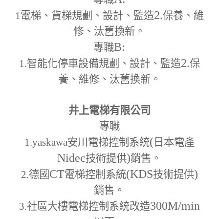
2.
1
電梯、貨梯規劃、設計、監造
保養、維
修、汰舊換新。
B:
專職
2.
1.
智能化停車設備規劃、設計、監造
保
養、維修、汰舊換新。
井上電梯有限公司
專職
(
1.yaskawa
安川電梯控制系統
日本電產
Nidec
)
技術提供
銷售。
CT
(KDS
)
2.
德國
電梯控制系統
技術提供
銷售。
300M
/min
3.
社區大樓電梯控制系統改造