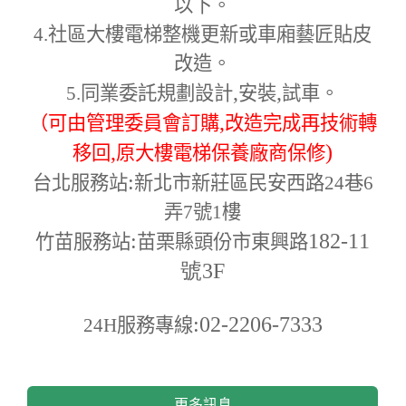
以下。
4.
社區大樓電梯整機更新或車廂藝匠貼皮
改造。
,
,
5.
同業委託規劃設計
安裝
試車。
,
（可由管理委員會訂購
改造完成再技術轉
,
)
移回
原大樓電梯保養廠商保修
:
台北服務站
新北市新莊區民安西路24巷6
弄7號1樓
:
182-11
竹苗服務站
苗栗縣頭份市東興路
號3F
:02-2206-7333
24H
服務專線
更多訊息