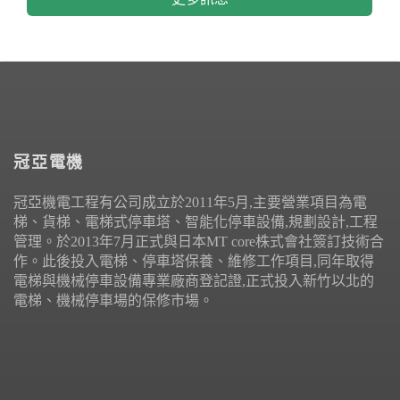
冠亞電機
冠亞機電工程有公司成立於2011年5月,主要營業項目為電
梯、貨梯、電梯式停車塔、智能化停車設備,規劃設計,工程
管理。於2013年7月正式與日本MT core株式會社簽訂技術合
作。此後投入電梯、停車塔保養、維修工作項目,同年取得
電梯與機械停車設備專業廠商登記證,正式投入新竹以北的
電梯、機械停車場的保修市場。