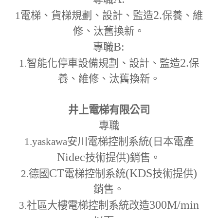
2.
1
電梯、貨梯規劃、設計、監造
保養、維
修、汰舊換新。
B:
專職
2.
1.
智能化停車設備規劃、設計、監造
保
養、維修、汰舊換新。
井上電梯有限公司
專職
(
1.yaskawa
安川電梯控制系統
日本電產
Nidec
)
技術提供
銷售。
CT
(KDS
)
2.
德國
電梯控制系統
技術提供
銷售。
300M
/min
3.
社區大樓電梯控制系統改造