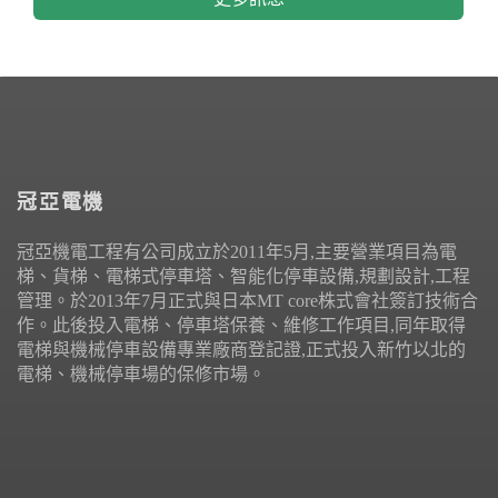
冠亞電機
冠亞機電工程有公司成立於2011年5月,主要營業項目為電
梯、貨梯、電梯式停車塔、智能化停車設備,規劃設計,工程
管理。於2013年7月正式與日本MT core株式會社簽訂技術合
作。此後投入電梯、停車塔保養、維修工作項目,同年取得
電梯與機械停車設備專業廠商登記證,正式投入新竹以北的
電梯、機械停車場的保修市場。