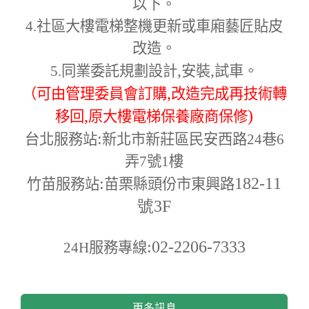
以下。
4.
社區大樓電梯整機更新或車廂藝匠貼皮
改造。
,
,
5.
同業委託規劃設計
安裝
試車。
,
（可由管理委員會訂購
改造完成再技術轉
,
)
移回
原大樓電梯保養廠商保修
:
台北服務站
新北市新莊區民安西路24巷6
弄7號1樓
:
182-11
竹苗服務站
苗栗縣頭份市東興路
號3F
:02-2206-7333
24H
服務專線
更多訊息