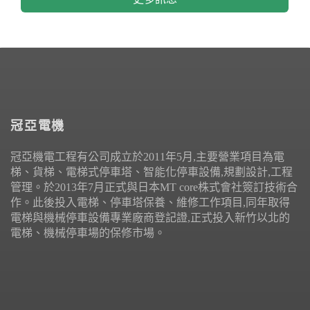
冠亞電機
冠亞機電工程有公司成立於2011年5月,主要營業項目為電
梯、貨梯、電梯式停車塔、智能化停車設備,規劃設計,工程
管理。於2013年7月正式與日本MT core株式會社簽訂技術合
作。此後投入電梯、停車塔保養、維修工作項目,同年取得
電梯與機械停車設備專業廠商登記證,正式投入新竹以北的
電梯、機械停車場的保修市場。