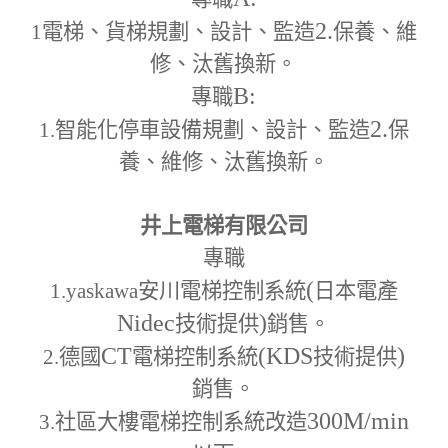
2.
1
電梯、貨梯規劃、設計、監造
保養、維
修、汰舊換新。
B:
專職
2.
1.
智能化停車設備規劃、設計、監造
保
養、維修、汰舊換新。
井上電梯有限公司
專職
(
1.yaskawa
安川電梯控制系統
日本電產
Nidec
)
技術提供
銷售。
CT
(KDS
)
2.
德國
電梯控制系統
技術提供
銷售。
300M
/min
3.
社區大樓電梯控制系統改造