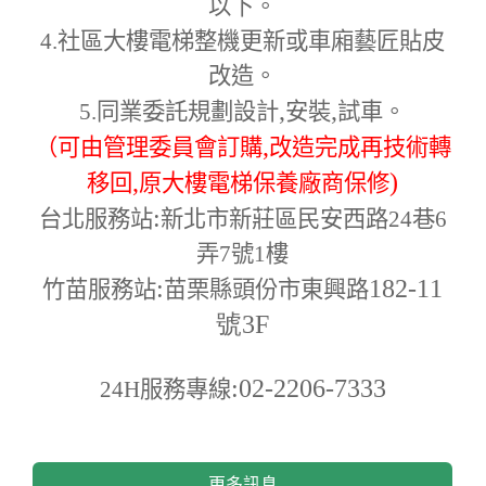
以下。
4.
社區大樓電梯整機更新或車廂藝匠貼皮
改造。
,
,
5.
同業委託規劃設計
安裝
試車。
,
（可由管理委員會訂購
改造完成再技術轉
,
)
移回
原大樓電梯保養廠商保修
:
台北服務站
新北市新莊區民安西路24巷6
弄7號1樓
:
182-11
竹苗服務站
苗栗縣頭份市東興路
號3F
:02-2206-7333
24H
服務專線
更多訊息