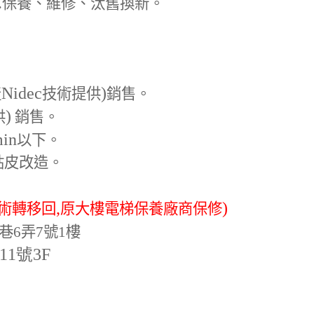
.
保養、維修、汰舊換新。
Nidec
)
產
技術提供
銷售。
)
供
銷售。
min
以下。
貼皮改造。
,
)
術轉移回
原大樓電梯保養廠商保修
巷6弄7號1樓
-11號3F