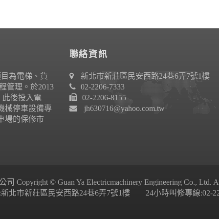
聯絡資訊
項目為電梯、貨
新北市新莊區民安西路24巷6弄7號1樓
管理。於2013
02-2206-7333
作。此後投入電
02-2206-8155
機械停車設備專
jh630716@yahoo.com.tw
車場的保修市
ight © Guan Ya Electricmachinery Engineering Co., Ltd. All 
新北市新莊區民安西路24巷6弄7號1樓 24小時叫修專線:02-2206