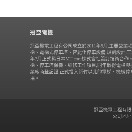
冠亞電機
冠亞機電工程有公司成立於2011年5月,主要營業
梯、電梯式停車塔、智能化停車設備,規劃設計,工程
年7月正式與日本MT core株式會社簽訂技術合
梯、停車塔保養、維修工作項目,同年取得電梯與
業廠商登記證,正式投入新竹以北的電梯、機械停
場。
冠亞機電工程有限公司 Copyr
公司地址: