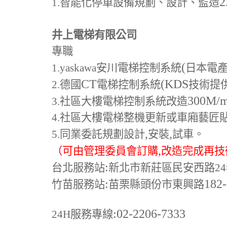
2
1.
智能化停車設備規劃、設計、監造
井上電梯有限公司
專職
(
1.yaskawa
安川電梯控制系統
日本電
CT
(KDS
2.
德國
電梯控制系統
技術提
300M
/
3.
社區大樓電梯控制系統改造
4.
社區大樓電梯整機更新或車廂藝匠
,
,
5.
同業委託規劃設計
安裝
試車。
,
（可由管理委員會訂購
改造完成再技
:
台北服務站
新北市新莊區民安西路24
:
182
竹苗服務站
苗栗縣頭份市東興路
:02-2206-7333
24H
服務專線