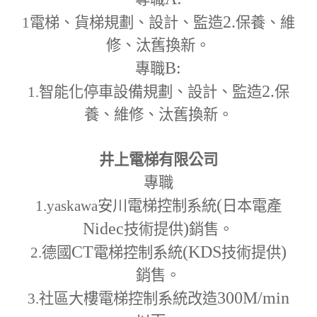
2.
1
電梯、貨梯規劃、設計、監造
保養、維
修、汰舊換新。
B:
專職
2.
1.
智能化停車設備規劃、設計、監造
保
養、維修、汰舊換新。
井上電梯有限公司
專職
(
1.yaskawa
安川電梯控制系統
日本電產
Nidec
)
技術提供
銷售。
CT
(KDS
)
2.
德國
電梯控制系統
技術提供
銷售。
300M
/min
3.
社區大樓電梯控制系統改造