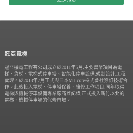
冠亞電機
冠亞機電工程有公司成立於2011年5月,主要營業項目為電
梯、貨梯、電梯式停車塔、智能化停車設備,規劃設計,工程
管理。於2013年7月正式與日本MT core株式會社簽訂技術合
作。此後投入電梯、停車塔保養、維修工作項目,同年取得
電梯與機械停車設備專業廠商登記證,正式投入新竹以北的
電梯、機械停車場的保修市場。