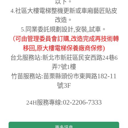
以下。
4.
社區大樓電梯整機更新或車廂藝匠貼皮
改造。
,
,
5.
同業委託規劃設計
安裝
試車。
,
（可由管理委員會訂購
改造完成再技術轉
,
)
移回
原大樓電梯保養廠商保修
:
台北服務站
新北市新莊區民安西路24巷6
弄7號1樓
:
182-11
竹苗服務站
苗栗縣頭份市東興路
號3F
:02-2206-7333
24H
服務專線
更多訊息