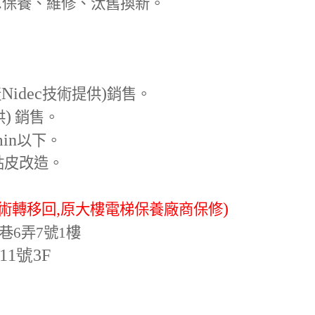
.
保養、維修、汰舊換新。
Nidec
)
產
技術提供
銷售。
)
供
銷售。
min
以下。
貼皮改造。
,
)
術轉移回
原大樓電梯保養廠商保修
巷6弄7號1樓
-11號3F