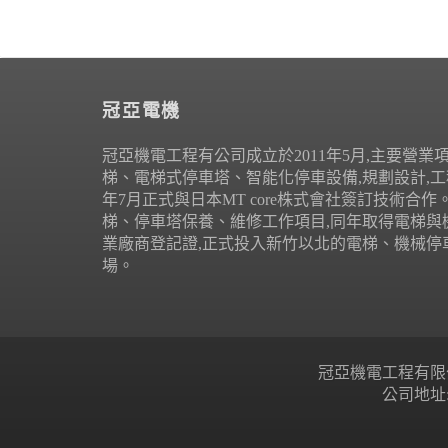
冠亞電機
冠亞機電工程有公司成立於2011年5月,主要營業
梯、電梯式停車塔、智能化停車設備,規劃設計,工程
年7月正式與日本MT core株式會社簽訂技術合
梯、停車塔保養、維修工作項目,同年取得電梯與
業廠商登記證,正式投入新竹以北的電梯、機械停
場。
冠亞機電工程有限公司 Copyr
公司地址: