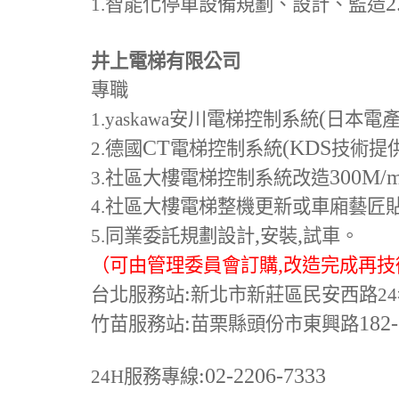
2
1.
智能化停車設備規劃、設計、監造
井上電梯有限公司
專職
(
1.yaskawa
安川電梯控制系統
日本電
CT
(KDS
2.
德國
電梯控制系統
技術提
300M
/
3.
社區大樓電梯控制系統改造
4.
社區大樓電梯整機更新或車廂藝匠
,
,
5.
同業委託規劃設計
安裝
試車。
,
（可由管理委員會訂購
改造完成再技
:
台北服務站
新北市新莊區民安西路24
:
182
竹苗服務站
苗栗縣頭份市東興路
:02-2206-7333
24H
服務專線