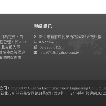
聯絡資訊
項目為電梯、貨
新北市新莊區民安西路24巷6弄7號1樓
管理。於2013
02-2206-7333
作。此後投入電
02-2206-8155
機械停車設備專
jh630716@yahoo.com.tw
車場的保修市
ight © Guan Ya Electricmachinery Engineering Co., Ltd. All 
新北市新莊區民安西路24巷6弄7號1樓 24小時叫修專線:02-2206