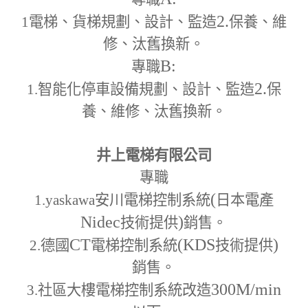
2.
1
電梯、貨梯規劃、設計、監造
保養、維
修、汰舊換新。
B:
專職
2.
1.
智能化停車設備規劃、設計、監造
保
養、維修、汰舊換新。
井上電梯有限公司
專職
(
1.yaskawa
安川電梯控制系統
日本電產
Nidec
)
技術提供
銷售。
CT
(KDS
)
2.
德國
電梯控制系統
技術提供
銷售。
300M
/min
3.
社區大樓電梯控制系統改造