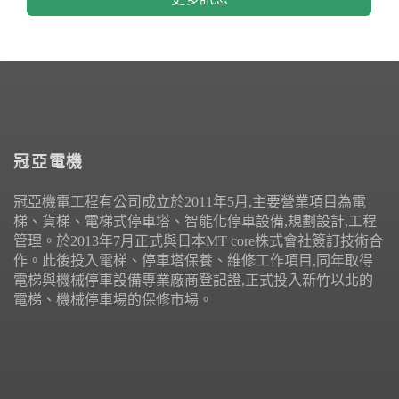
冠亞電機
冠亞機電工程有公司成立於2011年5月,主要營業項目為電
梯、貨梯、電梯式停車塔、智能化停車設備,規劃設計,工程
管理。於2013年7月正式與日本MT core株式會社簽訂技術合
作。此後投入電梯、停車塔保養、維修工作項目,同年取得
電梯與機械停車設備專業廠商登記證,正式投入新竹以北的
電梯、機械停車場的保修市場。