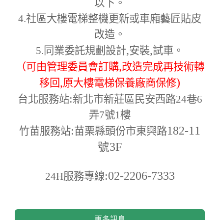
以下。
4.
社區大樓電梯整機更新或車廂藝匠貼皮
改造。
,
,
5.
同業委託規劃設計
安裝
試車。
,
（可由管理委員會訂購
改造完成再技術轉
,
)
移回
原大樓電梯保養廠商保修
:
台北服務站
新北市新莊區民安西路24巷6
弄7號1樓
:
182-11
竹苗服務站
苗栗縣頭份市東興路
號3F
:02-2206-7333
24H
服務專線
更多訊息