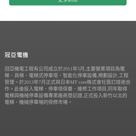
冠亞電機
冠亞機電工程有公司成立於2011年5月,主要營業項目為電
梯、貨梯、電梯式停車塔、智能化停車設備,規劃設計,工程
管理。於2013年7月正式與日本MT core株式會社簽訂技術合
作。此後投入電梯、停車塔保養、維修工作項目,同年取得
電梯與機械停車設備專業廠商登記證,正式投入新竹以北的
電梯、機械停車場的保修市場。