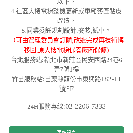
以下。
4.
社區大樓電梯整機更新或車廂藝匠貼皮
改造。
,
,
5.
同業委託規劃設計
安裝
試車。
,
（可由管理委員會訂購
改造完成再技術轉
,
)
移回
原大樓電梯保養廠商保修
:
台北服務站
新北市新莊區民安西路24巷6
弄7號1樓
:
182-11
竹苗服務站
苗栗縣頭份市東興路
號3F
:02-2206-7333
24H
服務專線
更多訊息