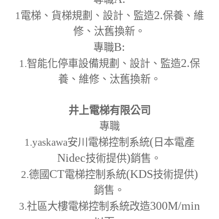
2.
1
電梯、貨梯規劃、設計、監造
保養、維
修、汰舊換新。
B:
專職
2.
1.
智能化停車設備規劃、設計、監造
保
養、維修、汰舊換新。
井上電梯有限公司
專職
(
1.yaskawa
安川電梯控制系統
日本電產
Nidec
)
技術提供
銷售。
CT
(KDS
)
2.
德國
電梯控制系統
技術提供
銷售。
300M
/min
3.
社區大樓電梯控制系統改造