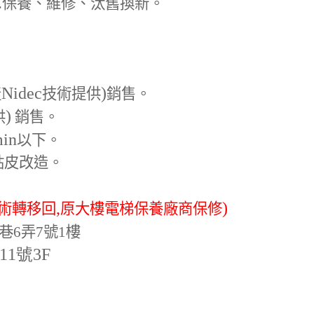
.
保養、維修、汰舊換新。
Nidec
)
產
技術提供
銷售。
)
供
銷售。
min
以下。
貼皮改造。
,
)
術轉移回
原大樓電梯保養廠商保修
巷6弄7號1樓
-11號3F