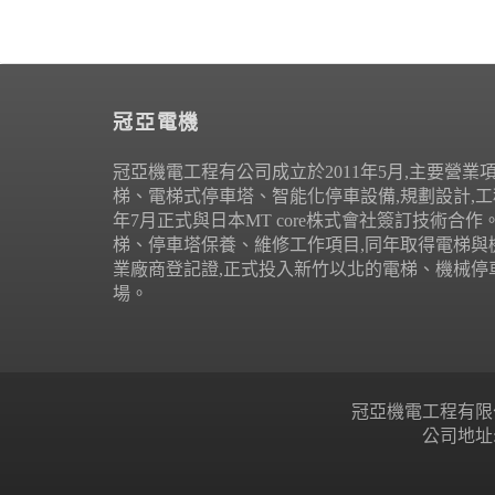
冠亞電機
冠亞機電工程有公司成立於2011年5月,主要營業
梯、電梯式停車塔、智能化停車設備,規劃設計,工程
年7月正式與日本MT core株式會社簽訂技術合
梯、停車塔保養、維修工作項目,同年取得電梯與
業廠商登記證,正式投入新竹以北的電梯、機械停
場。
冠亞機電工程有限公司 Copyr
公司地址: