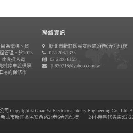
聯絡資訊
項目為電梯、貨
新北市新莊區民安西路24巷6弄7號1樓
管理。於2013
02-2206-7333
作。此後投入電
02-2206-8155
機械停車設備專
jh630716@yahoo.com.tw
車場的保修市
ight © Guan Ya Electricmachinery Engineering Co., Ltd. All 
新北市新莊區民安西路24巷6弄7號1樓 24小時叫修專線:02-2206