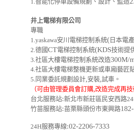
2
1.
智能化停車設備規劃、設計、監造
井上電梯有限公司
專職
(
1.yaskawa
安川電梯控制系統
日本電
CT
(KDS
2.
德國
電梯控制系統
技術提
300M
/
3.
社區大樓電梯控制系統改造
4.
社區大樓電梯整機更新或車廂藝匠
,
,
5.
同業委託規劃設計
安裝
試車。
,
（可由管理委員會訂購
改造完成再技
:
台北服務站
新北市新莊區民安西路24
:
182
竹苗服務站
苗栗縣頭份市東興路
:02-2206-7333
24H
服務專線