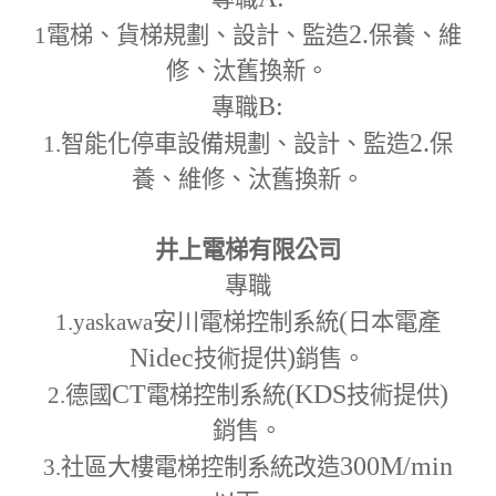
2.
1
電梯、貨梯規劃、設計、監造
保養、維
修、汰舊換新。
B:
專職
2.
1.
智能化停車設備規劃、設計、監造
保
養、維修、汰舊換新。
井上電梯有限公司
專職
(
1.yaskawa
安川電梯控制系統
日本電產
Nidec
)
技術提供
銷售。
CT
(KDS
)
2.
德國
電梯控制系統
技術提供
銷售。
300M
/min
3.
社區大樓電梯控制系統改造