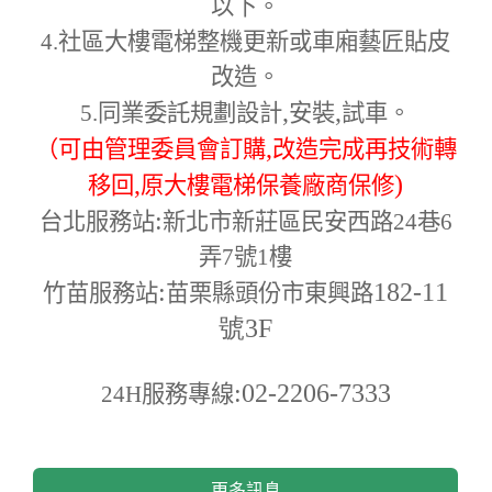
以下。
4.
社區大樓電梯整機更新或車廂藝匠貼皮
改造。
,
,
5.
同業委託規劃設計
安裝
試車。
,
（可由管理委員會訂購
改造完成再技術轉
,
)
移回
原大樓電梯保養廠商保修
:
台北服務站
新北市新莊區民安西路24巷6
弄7號1樓
:
182-11
竹苗服務站
苗栗縣頭份市東興路
號3F
:02-2206-7333
24H
服務專線
更多訊息