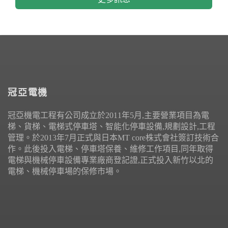
冠亞電機
冠亞機電工程有公司成立於2011年5月,主要營業項目為電
梯、貨梯、電梯式停車塔、智能化停車設備,規劃設計,工程
管理。於2013年7月正式與日本MT core株式會社簽訂技術合
作。此後投入電梯、停車塔保養、維修工作項目,同年取得
電梯與機械停車設備專業廠商登記證,正式投入新竹以北的
電梯、機械停車場的保修市場。