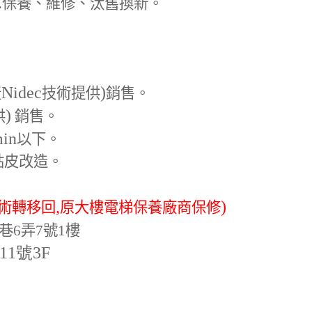
.
保養、維修、汰舊換新。
Nidec
)
產
技術提供
銷售。
)
供
銷售。
min
以下。
貼皮改造。
,
)
術轉移回
原大樓電梯保養廠商保修
巷6弄7號1樓
-11號3F