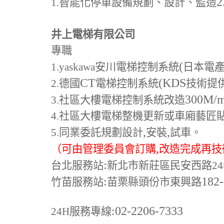
2
1.
智能化停車設備規劃、設計、監造
井上電梯有限公司
專職
(
1.yaskawa
安川電梯控制系統
日本電
CT
(KDS
2.
德國
電梯控制系統
技術提
300M
/
3.
社區大樓電梯控制系統改造
4.
社區大樓電梯整機更新或車廂藝匠
,
,
5.
同業委託規劃設計
安裝
試車。
,
（可由管理委員會訂購
改造完成再技
:
台北服務站
新北市新莊區民安西路24
:
182
竹苗服務站
苗栗縣頭份市東興路
:02-2206-7333
24H
服務專線