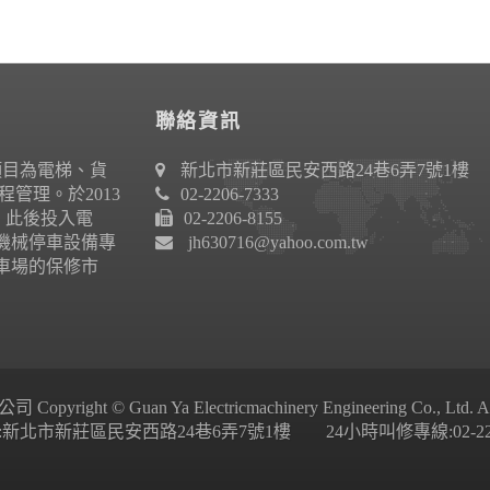
聯絡資訊
項目為電梯、貨
新北市新莊區民安西路24巷6弄7號1樓
管理。於2013
02-2206-7333
作。此後投入電
02-2206-8155
機械停車設備專
jh630716@yahoo.com.tw
車場的保修市
ight © Guan Ya Electricmachinery Engineering Co., Ltd. All 
新北市新莊區民安西路24巷6弄7號1樓 24小時叫修專線:02-2206