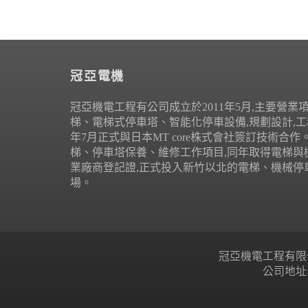
冠亞電機
冠亞機電工程有公司成立於2011年5月,主要營業
梯、電梯式停車塔、智能化停車設備,規劃設計,工程
年7月正式與日本MT core株式會社簽訂技術合
梯、停車塔保養、維修工作項目,同年取得電梯與
業廠商登記證,正式投入新竹以北的電梯、機械停
場。
冠亞機電工程有限公司 Copyr
公司地址: