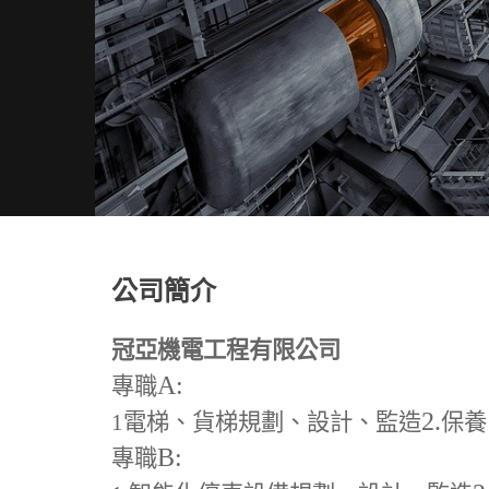
公司簡介
冠亞機電工程有限公司
A:
專職
2.
1
電梯、貨梯規劃、設計、監造
保養
B:
專職