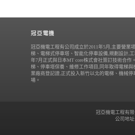
冠亞電機
冠亞機電工程有公司成立於2011年5月,主要營業
梯、電梯式停車塔、智能化停車設備,規劃設計,工程
年7月正式與日本MT core株式會社簽訂技術合
梯、停車塔保養、維修工作項目,同年取得電梯與
業廠商登記證,正式投入新竹以北的電梯、機械停
場。
冠亞機電工程有限公司 Copyr
公司地址: