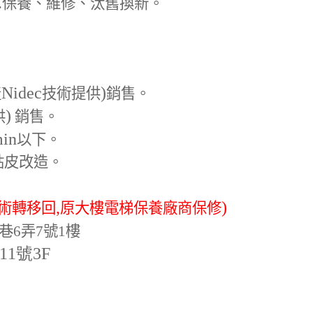
.
保養、維修、汰舊換新。
Nidec
)
產
技術提供
銷售。
)
供
銷售。
min
以下。
貼皮改造。
,
)
術轉移回
原大樓電梯保養廠商保修
巷6弄7號1樓
-11號3F