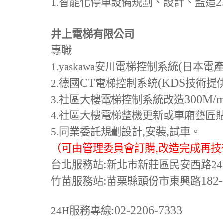
2
1.
智能化停車設備規劃、設計、監造
井上電梯有限公司
專職
(
1.yaskawa
安川電梯控制系統
日本電
CT
(KDS
2.
德國
電梯控制系統
技術提
300M
/
3.
社區大樓電梯控制系統改造
4.
社區大樓電梯整機更新或車廂藝匠
,
,
5.
同業委託規劃設計
安裝
試車。
,
（可由管理委員會訂購
改造完成再技
:
台北服務站
新北市新莊區民安西路24
:
182
竹苗服務站
苗栗縣頭份市東興路
:02-2206-7333
24H
服務專線