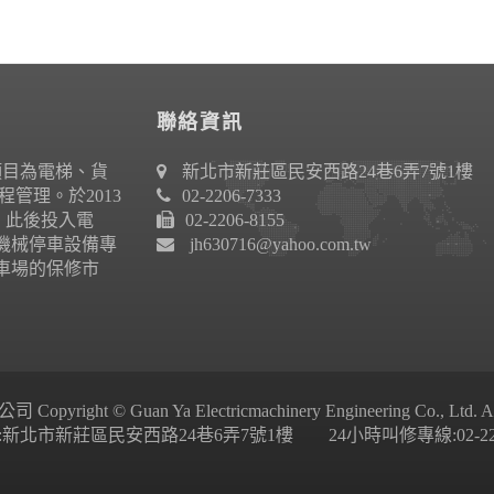
聯絡資訊
項目為電梯、貨
新北市新莊區民安西路24巷6弄7號1樓
管理。於2013
02-2206-7333
作。此後投入電
02-2206-8155
機械停車設備專
jh630716@yahoo.com.tw
車場的保修市
ight © Guan Ya Electricmachinery Engineering Co., Ltd. All 
新北市新莊區民安西路24巷6弄7號1樓 24小時叫修專線:02-2206