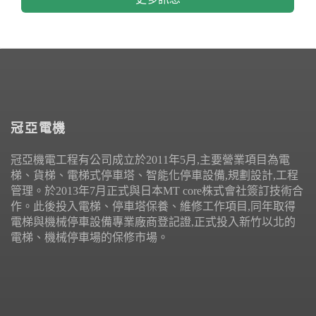
冠亞電機
冠亞機電工程有公司成立於2011年5月,主要營業項目為電
梯、貨梯、電梯式停車塔、智能化停車設備,規劃設計,工程
管理。於2013年7月正式與日本MT core株式會社簽訂技術合
作。此後投入電梯、停車塔保養、維修工作項目,同年取得
電梯與機械停車設備專業廠商登記證,正式投入新竹以北的
電梯、機械停車場的保修市場。