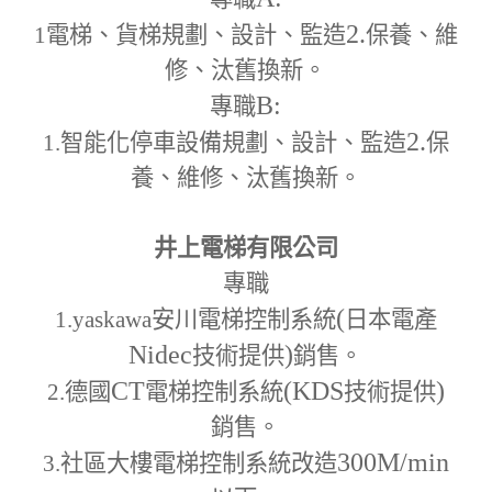
2.
1
電梯、貨梯規劃、設計、監造
保養、維
修、汰舊換新。
B:
專職
2.
1.
智能化停車設備規劃、設計、監造
保
養、維修、汰舊換新。
井上電梯有限公司
專職
(
1.yaskawa
安川電梯控制系統
日本電產
Nidec
)
技術提供
銷售。
CT
(KDS
)
2.
德國
電梯控制系統
技術提供
銷售。
300M
/min
3.
社區大樓電梯控制系統改造