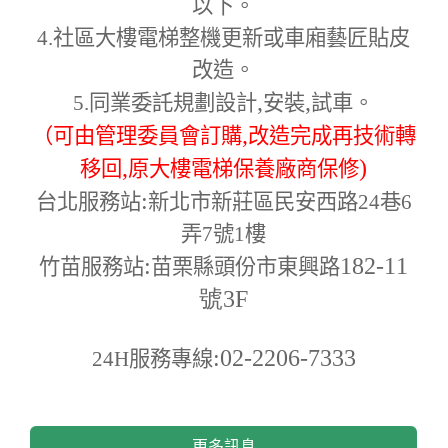
以下。
4.
社區大樓電梯整機更新或車廂藝匠貼皮
改造。
,
,
5.
同業委託規劃設計
安裝
試車。
,
（可由管理委員會訂購
改造完成再技術轉
,
)
移回
原大樓電梯保養廠商保修
:
台北服務站
新北市新莊區民安西路24巷6
弄7號1樓
:
182-11
竹苗服務站
苗栗縣頭份市東興路
號3F
:02-2206-7333
24H
服務專線
更多訊息