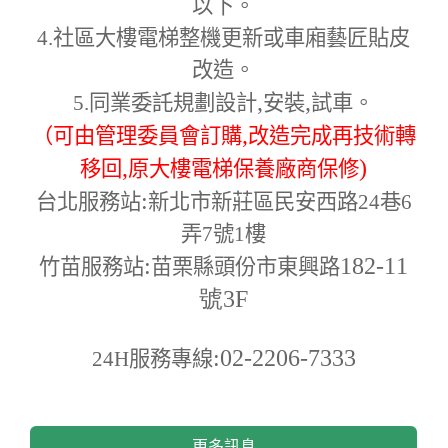
以下。
4.
社區大樓電梯整機更新或車廂藝匠貼皮
改造。
,
,
5.
同業委託規劃設計
安裝
試車。
,
（可由管理委員會訂購
改造完成再技術轉
,
)
移回
原大樓電梯保養廠商保修
:
台北服務站
新北市新莊區民安西路24巷6
弄7號1樓
:
182-11
竹苗服務站
苗栗縣頭份市東興路
號3F
:02-2206-7333
24H
服務專線
更多訊息