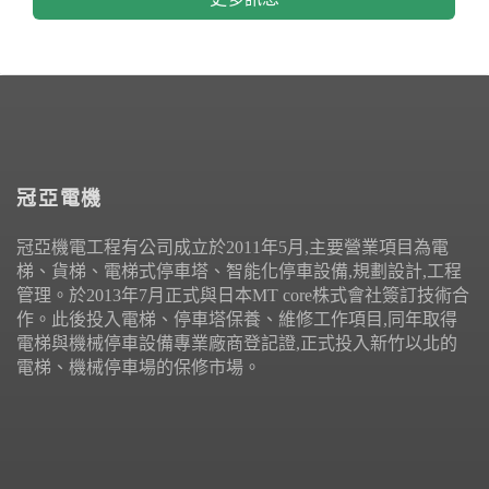
冠亞電機
冠亞機電工程有公司成立於2011年5月,主要營業項目為電
梯、貨梯、電梯式停車塔、智能化停車設備,規劃設計,工程
管理。於2013年7月正式與日本MT core株式會社簽訂技術合
作。此後投入電梯、停車塔保養、維修工作項目,同年取得
電梯與機械停車設備專業廠商登記證,正式投入新竹以北的
電梯、機械停車場的保修市場。