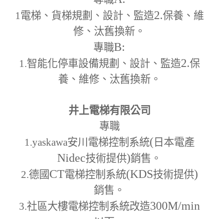
2.
1
電梯、貨梯規劃、設計、監造
保養、維
修、汰舊換新。
B:
專職
2.
1.
智能化停車設備規劃、設計、監造
保
養、維修、汰舊換新。
井上電梯有限公司
專職
(
1.yaskawa
安川電梯控制系統
日本電產
Nidec
)
技術提供
銷售。
CT
(KDS
)
2.
德國
電梯控制系統
技術提供
銷售。
300M
/min
3.
社區大樓電梯控制系統改造