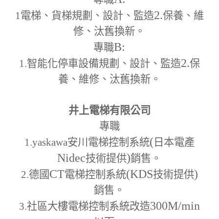
2.
1
電梯、貨梯規劃、設計、監造
保養、維
修、汰舊換新。
B:
專職
2.
1.
智能化停車設備規劃、設計、監造
保
養、維修、汰舊換新。
井上電梯有限公司
專職
(
1.yaskawa
安川電梯控制系統
日本電產
Nidec
)
技術提供
銷售。
CT
(KDS
)
2.
德國
電梯控制系統
技術提供
銷售。
300M
/min
3.
社區大樓電梯控制系統改造