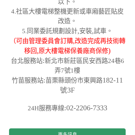
以下。
4.
社區大樓電梯整機更新或車廂藝匠貼皮
改造。
,
,
5.
同業委託規劃設計
安裝
試車。
,
（可由管理委員會訂購
改造完成再技術轉
,
)
移回
原大樓電梯保養廠商保修
:
台北服務站
新北市新莊區民安西路24巷6
弄7號1樓
:
182-11
竹苗服務站
苗栗縣頭份市東興路
號3F
:02-2206-7333
24H
服務專線
更多訊息