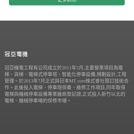
冠亞電機
冠亞機電工程有公司成立於2011年5月,主要營業項目為電
梯、貨梯、電梯式停車塔、智能化停車設備,規劃設計,工程
管理。於2013年7月正式與日本MT core株式會社簽訂技術合
作。此後投入電梯、停車塔保養、維修工作項目,同年取得
電梯與機械停車設備專業廠商登記證,正式投入新竹以北的
電梯、機械停車場的保修市場。