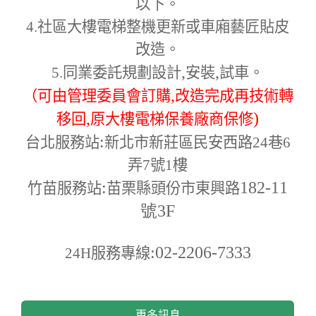
以下。
4.
社區大樓電梯整機更新或車廂藝匠貼皮
改造。
,
,
5.
同業委託規劃設計
安裝
試車。
,
（可由管理委員會訂購
改造完成再技術轉
,
)
移回
原大樓電梯保養廠商保修
:
台北服務站
新北市新莊區民安西路24巷6
弄7號1樓
:
182-11
竹苗服務站
苗栗縣頭份市東興路
號3F
:02-2206-7333
24H
服務專線
更多訊息