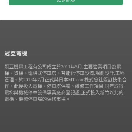
冠亞電機
冠亞機電工程有公司成立於2011年5月,主要營業項目為電
梯、貨梯、電梯式停車塔、智能化停車設備,規劃設計,工程
管理。於2013年7月正式與日本MT core株式會社簽訂技術合
作。此後投入電梯、停車塔保養、維修工作項目,同年取得
電梯與機械停車設備專業廠商登記證,正式投入新竹以北的
電梯、機械停車場的保修市場。