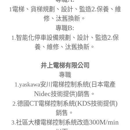
2.
1
電梯、貨梯規劃、設計、監造
保養、維
修、汰舊換新。
B:
專職
2.
1.
智能化停車設備規劃、設計、監造
保
養、維修、汰舊換新。
井上電梯有限公司
專職
(
1.yaskawa
安川電梯控制系統
日本電產
Nidec
)
技術提供
銷售。
CT
(KDS
)
2.
德國
電梯控制系統
技術提供
銷售。
300M
/min
3.
社區大樓電梯控制系統改造