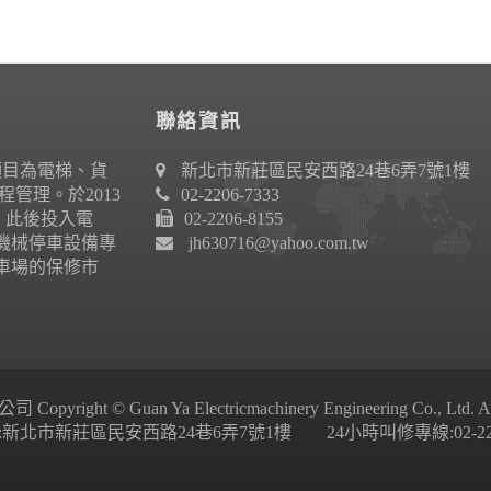
聯絡資訊
項目為電梯、貨
新北市新莊區民安西路24巷6弄7號1樓
管理。於2013
02-2206-7333
作。此後投入電
02-2206-8155
機械停車設備專
jh630716@yahoo.com.tw
車場的保修市
ight © Guan Ya Electricmachinery Engineering Co., Ltd. All 
新北市新莊區民安西路24巷6弄7號1樓 24小時叫修專線:02-2206