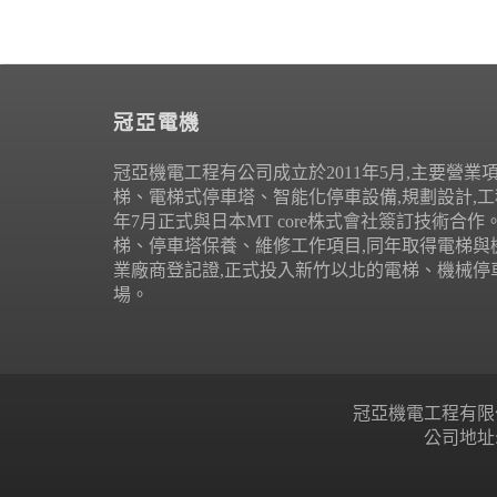
冠亞電機
冠亞機電工程有公司成立於2011年5月,主要營業
梯、電梯式停車塔、智能化停車設備,規劃設計,工程
年7月正式與日本MT core株式會社簽訂技術合
梯、停車塔保養、維修工作項目,同年取得電梯與
業廠商登記證,正式投入新竹以北的電梯、機械停
場。
冠亞機電工程有限公司 Copyr
公司地址: