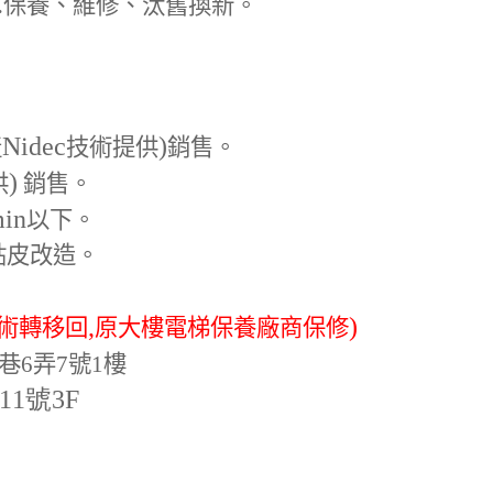
.
保養、維修、汰舊換新。
Nidec
)
產
技術提供
銷售。
)
供
銷售。
min
以下。
貼皮改造。
,
)
術轉移回
原大樓電梯保養廠商保修
巷6弄7號1樓
-11號3F