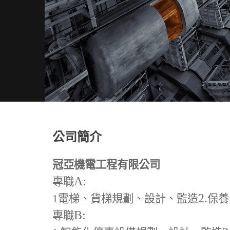
公司簡介
冠亞機電工程有限公司
A:
專職
2.
1
電梯、貨梯規劃、設計、監造
保養
B:
專職