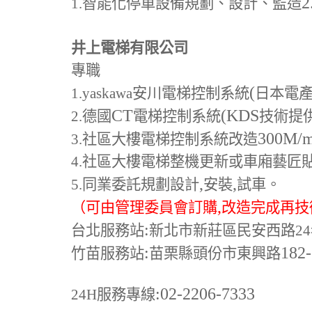
2
1.
智能化停車設備規劃、設計、監造
井上電梯有限公司
專職
(
1.yaskawa
安川電梯控制系統
日本電
CT
(KDS
2.
德國
電梯控制系統
技術提
300M
/
3.
社區大樓電梯控制系統改造
4.
社區大樓電梯整機更新或車廂藝匠
,
,
5.
同業委託規劃設計
安裝
試車。
,
（可由管理委員會訂購
改造完成再技
:
台北服務站
新北市新莊區民安西路24
:
182
竹苗服務站
苗栗縣頭份市東興路
:02-2206-7333
24H
服務專線