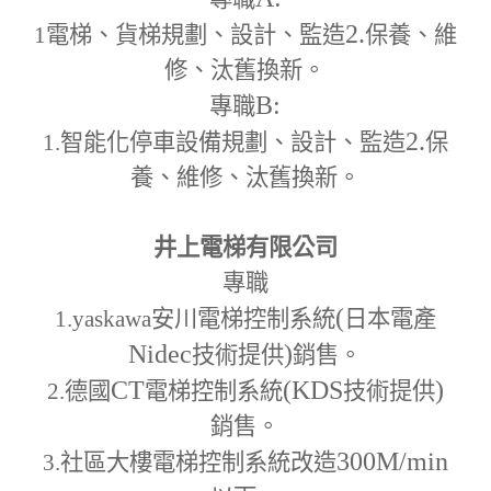
2.
1
電梯、貨梯規劃、設計、監造
保養、維
修、汰舊換新。
B:
專職
2.
1.
智能化停車設備規劃、設計、監造
保
養、維修、汰舊換新。
井上電梯有限公司
專職
(
1.yaskawa
安川電梯控制系統
日本電產
Nidec
)
技術提供
銷售。
CT
(KDS
)
2.
德國
電梯控制系統
技術提供
銷售。
300M
/min
3.
社區大樓電梯控制系統改造