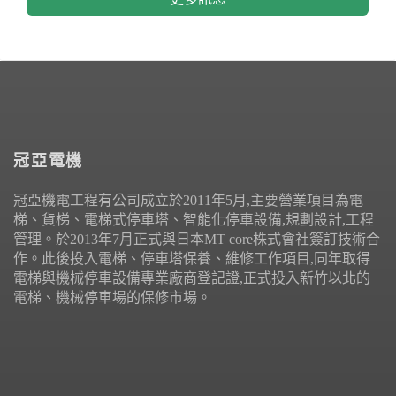
冠亞電機
冠亞機電工程有公司成立於2011年5月,主要營業項目為電
梯、貨梯、電梯式停車塔、智能化停車設備,規劃設計,工程
管理。於2013年7月正式與日本MT core株式會社簽訂技術合
作。此後投入電梯、停車塔保養、維修工作項目,同年取得
電梯與機械停車設備專業廠商登記證,正式投入新竹以北的
電梯、機械停車場的保修市場。