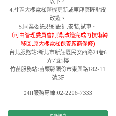
以下。
4.
社區大樓電梯整機更新或車廂藝匠貼皮
改造。
,
,
5.
同業委託規劃設計
安裝
試車。
,
（可由管理委員會訂購
改造完成再技術轉
,
)
移回
原大樓電梯保養廠商保修
:
台北服務站
新北市新莊區民安西路24巷6
弄7號1樓
:
182-11
竹苗服務站
苗栗縣頭份市東興路
號3F
:02-2206-7333
24H
服務專線
更多訊息