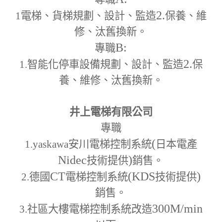
2.
1
電梯、貨梯規劃、設計、監造
保養、維
修、汰舊換新。
B:
專職
2.
1.
智能化停車設備規劃、設計、監造
保
養、維修、汰舊換新。
井上電梯有限公司
專職
(
1.yaskawa
安川電梯控制系統
日本電產
Nidec
)
技術提供
銷售。
CT
(KDS
)
2.
德國
電梯控制系統
技術提供
銷售。
300M
/min
3.
社區大樓電梯控制系統改造