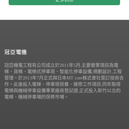
冠亞電機
冠亞機電工程有公司成立於2011年5月,主要營業項目為電
梯、貨梯、電梯式停車塔、智能化停車設備,規劃設計,工程
管理。於2013年7月正式與日本MT core株式會社簽訂技術合
作。此後投入電梯、停車塔保養、維修工作項目,同年取得
電梯與機械停車設備專業廠商登記證,正式投入新竹以北的
電梯、機械停車場的保修市場。