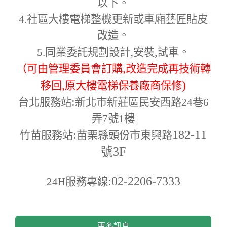
以下。
4.
社區大樓電梯整機更新或車廂藝匠貼皮
改造。
,
,
5.
同業委託規劃設計
安裝
試車。
,
（可由管理委員會訂購
改造完成再技術轉
,
)
移回
原大樓電梯保養廠商保修
:
台北服務站
新北市新莊區民安西路24巷6
弄7號1樓
:
182-11
竹苗服務站
苗栗縣頭份市東興路
號3F
:02-2206-7333
24H
服務專線
更多訊息