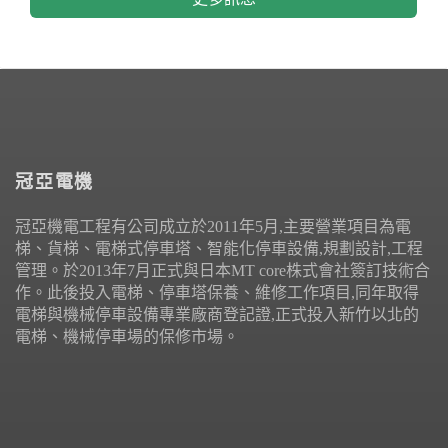
冠亞電機
冠亞機電工程有公司成立於2011年5月,主要營業項目為電
梯、貨梯、電梯式停車塔、智能化停車設備,規劃設計,工程
管理。於2013年7月正式與日本MT core株式會社簽訂技術合
作。此後投入電梯、停車塔保養、維修工作項目,同年取得
電梯與機械停車設備專業廠商登記證,正式投入新竹以北的
電梯、機械停車場的保修市場。