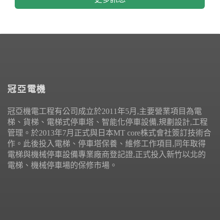
冠亞電機
冠亞機電工程有公司成立於2011年5月,主要營業項目為電
梯、貨梯、電梯式停車塔、智能化停車設備,規劃設計,工程
管理。於2013年7月正式與日本MT core株式會社簽訂技術合
作。此後投入電梯、停車塔保養、維修工作項目,同年取得
電梯與機械停車設備專業廠商登記證,正式投入新竹以北的
電梯、機械停車場的保修市場。