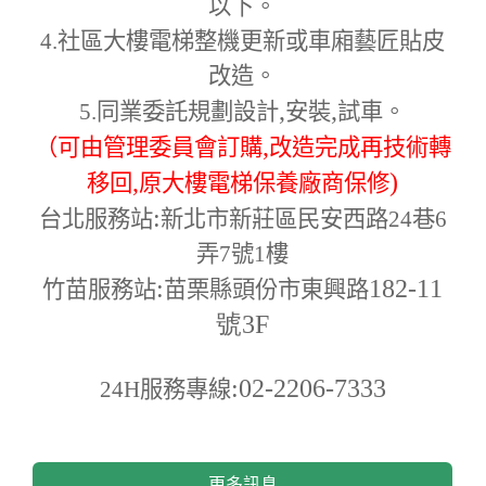
以下。
4.
社區大樓電梯整機更新或車廂藝匠貼皮
改造。
,
,
5.
同業委託規劃設計
安裝
試車。
,
（可由管理委員會訂購
改造完成再技術轉
,
)
移回
原大樓電梯保養廠商保修
:
台北服務站
新北市新莊區民安西路24巷6
弄7號1樓
:
182-11
竹苗服務站
苗栗縣頭份市東興路
號3F
:02-2206-7333
24H
服務專線
更多訊息