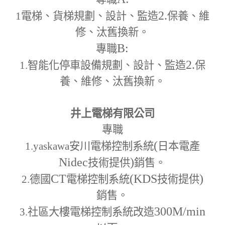
2.
1
電梯、貨梯規劃、設計、監造
保養、維
修、汰舊換新。
B:
專職
2.
1.
智能化停車設備規劃、設計、監造
保
養、維修、汰舊換新。
井上電梯有限公司
專職
(
1.yaskawa
安川電梯控制系統
日本電產
Nidec
)
技術提供
銷售。
CT
(KDS
)
2.
德國
電梯控制系統
技術提供
銷售。
300M
/min
3.
社區大樓電梯控制系統改造