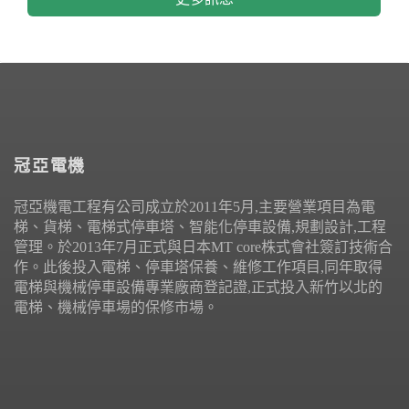
冠亞電機
冠亞機電工程有公司成立於2011年5月,主要營業項目為電
梯、貨梯、電梯式停車塔、智能化停車設備,規劃設計,工程
管理。於2013年7月正式與日本MT core株式會社簽訂技術合
作。此後投入電梯、停車塔保養、維修工作項目,同年取得
電梯與機械停車設備專業廠商登記證,正式投入新竹以北的
電梯、機械停車場的保修市場。