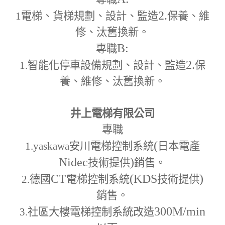
2.
1
電梯、貨梯規劃、設計、監造
保養、維
修、汰舊換新。
B:
專職
2.
1.
智能化停車設備規劃、設計、監造
保
養、維修、汰舊換新。
井上電梯有限公司
專職
(
1.yaskawa
安川電梯控制系統
日本電產
Nidec
)
技術提供
銷售。
CT
(KDS
)
2.
德國
電梯控制系統
技術提供
銷售。
300M
/min
3.
社區大樓電梯控制系統改造