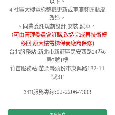
以下。
4.
社區大樓電梯整機更新或車廂藝匠貼皮
改造。
,
,
5.
同業委託規劃設計
安裝
試車。
,
（可由管理委員會訂購
改造完成再技術轉
,
)
移回
原大樓電梯保養廠商保修
:
台北服務站
新北市新莊區民安西路24巷6
弄7號1樓
:
182-11
竹苗服務站
苗栗縣頭份市東興路
號3F
:02-2206-7333
24H
服務專線
更多訊息