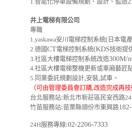
2
1.
智能化停車設備規劃、設計、監造
井上電梯有限公司
專職
(
1.yaskawa
安川電梯控制系統
日本電
CT
(KDS
2.
德國
電梯控制系統
技術提
300M
/
3.
社區大樓電梯控制系統改造
4.
社區大樓電梯整機更新或車廂藝匠
,
,
5.
同業委託規劃設計
安裝
試車。
,
（可由管理委員會訂購
改造完成再技
:
台北服務站
新北市新莊區民安西路24
:
182
竹苗服務站
苗栗縣頭份市東興路
:02-2206-7333
24H
服務專線