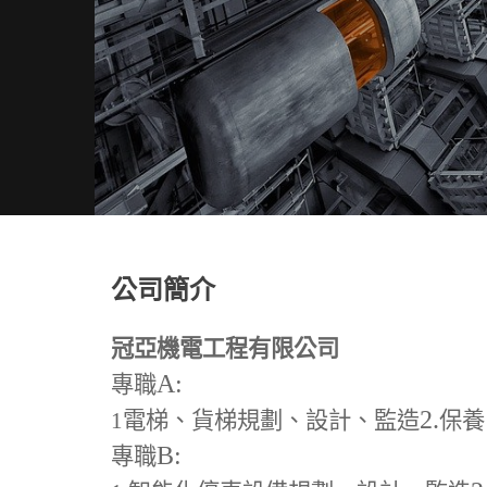
公司簡介
冠亞機電工程有限公司
A:
專職
2.
1
電梯、貨梯規劃、設計、監造
保養
B:
專職