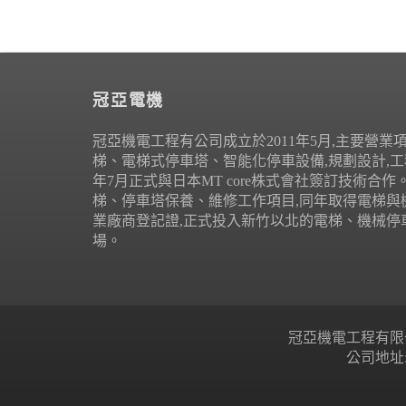
冠亞電機
冠亞機電工程有公司成立於2011年5月,主要營業
梯、電梯式停車塔、智能化停車設備,規劃設計,工程
年7月正式與日本MT core株式會社簽訂技術合
梯、停車塔保養、維修工作項目,同年取得電梯與
業廠商登記證,正式投入新竹以北的電梯、機械停
場。
冠亞機電工程有限公司 Copyr
公司地址: