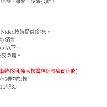
.
保養、維修、汰舊換新。
Nidec
)
產
技術提供
銷售。
)
供
銷售。
min
以下。
貼皮改造。
,
)
術轉移回
原大樓電梯保養廠商保修
巷6弄7號1樓
-11號3F