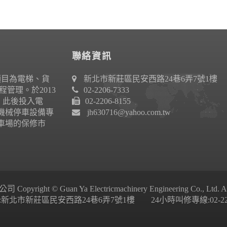
聯絡資訊
項目為電梯、貨
新北市新莊區民安西路24巷6弄7號1樓
管理。於2013
02-2206-7333
作。此後投入電
02-2206-8155
機械停車設備專
jh630716@yahoo.com.tw
車場的保修市
ight © Guan Ya Electricmachinery Engineering Co., Ltd. All 
新北市新莊區民安西路24巷6弄7號1樓 24小時叫修專線:02-2206