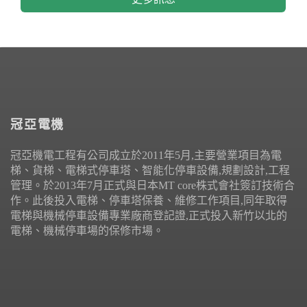
冠亞電機
冠亞機電工程有公司成立於2011年5月,主要營業項目為電
梯、貨梯、電梯式停車塔、智能化停車設備,規劃設計,工程
管理。於2013年7月正式與日本MT core株式會社簽訂技術合
作。此後投入電梯、停車塔保養、維修工作項目,同年取得
電梯與機械停車設備專業廠商登記證,正式投入新竹以北的
電梯、機械停車場的保修市場。