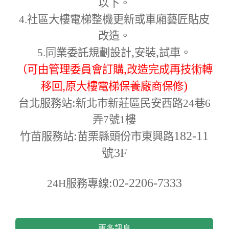
以下。
4.
社區大樓電梯整機更新或車廂藝匠貼皮
改造。
,
,
5.
同業委託規劃設計
安裝
試車。
,
（可由管理委員會訂購
改造完成再技術轉
,
)
移回
原大樓電梯保養廠商保修
:
台北服務站
新北市新莊區民安西路24巷6
弄7號1樓
:
182-11
竹苗服務站
苗栗縣頭份市東興路
號3F
:02-2206-7333
24H
服務專線
更多訊息