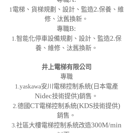
2.
1
電梯、貨梯規劃、設計、監造
保養、維
修、汰舊換新。
B:
專職
2.
1.
智能化停車設備規劃、設計、監造
保
養、維修、汰舊換新。
井上電梯有限公司
專職
(
1.yaskawa
安川電梯控制系統
日本電產
Nidec
)
技術提供
銷售。
CT
(KDS
)
2.
德國
電梯控制系統
技術提供
銷售。
300M
/min
3.
社區大樓電梯控制系統改造