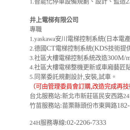
2
1.
智能化停車設備規劃、設計、監造
井上電梯有限公司
專職
(
1.yaskawa
安川電梯控制系統
日本電
CT
(KDS
2.
德國
電梯控制系統
技術提
300M
/
3.
社區大樓電梯控制系統改造
4.
社區大樓電梯整機更新或車廂藝匠
,
,
5.
同業委託規劃設計
安裝
試車。
,
（可由管理委員會訂購
改造完成再技
:
台北服務站
新北市新莊區民安西路24
:
182
竹苗服務站
苗栗縣頭份市東興路
:02-2206-7333
24H
服務專線