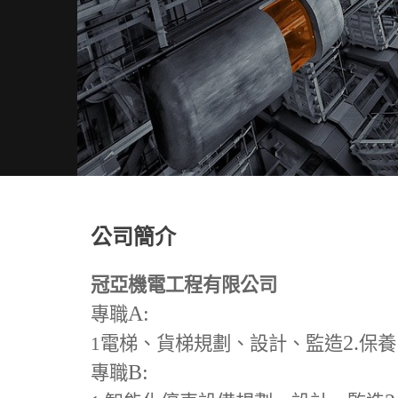
公司簡介
冠亞機電工程有限公司
A:
專職
2.
1
電梯、貨梯規劃、設計、監造
保養
B:
專職