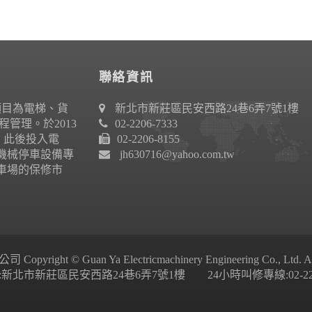
聯絡資訊
項目為電梯、貨
新北市新莊區民安西路24巷6弄7號1樓
管理。於2013
02-2206-7333
作。此後投入電
02-2206-8155
機械停車設備專
jh630716@yahoo.com.tw
車場的保修市
ight © Guan Ya Electricmachinery Engineering Co., Ltd. All 
新北市新莊區民安西路24巷6弄7號1樓 24小時叫修專線:02-2206