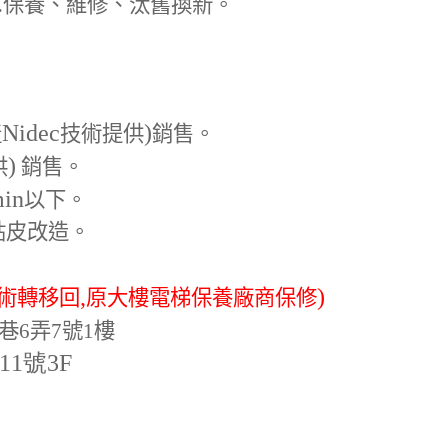
.
保養、維修、汰舊換新。
Nidec
)
產
技術提供
銷售。
)
供
銷售。
min
以下。
貼皮改造。
,
)
術轉移回
原大樓電梯保養廠商保修
巷6弄7號1樓
-11號3F