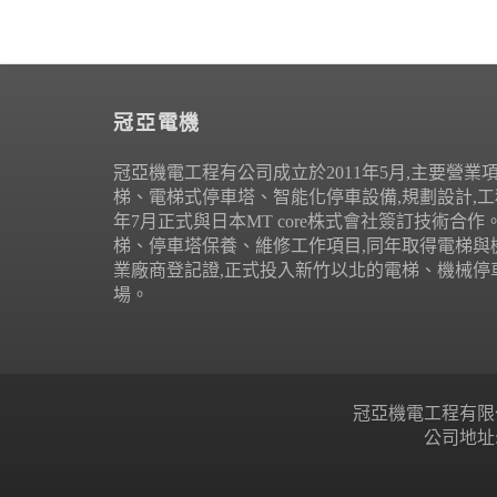
冠亞電機
冠亞機電工程有公司成立於2011年5月,主要營業
梯、電梯式停車塔、智能化停車設備,規劃設計,工程
年7月正式與日本MT core株式會社簽訂技術合
梯、停車塔保養、維修工作項目,同年取得電梯與
業廠商登記證,正式投入新竹以北的電梯、機械停
場。
冠亞機電工程有限公司 Copyr
公司地址: