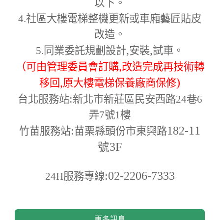
以下。
4.
社區大樓電梯整機更新或車廂藝匠貼皮
改造。
,
,
5.
同業委託規劃設計
安裝
試車。
,
（可由管理委員會訂購
改造完成再技術轉
,
)
移回
原大樓電梯保養廠商保修
:
台北服務站
新北市新莊區民安西路24巷6
弄7號1樓
:
182-11
竹苗服務站
苗栗縣頭份市東興路
號3F
:02-2206-7333
24H
服務專線
更多訊息