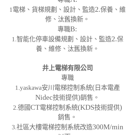
2.
1
電梯、貨梯規劃、設計、監造
保養、維
修、汰舊換新。
B:
專職
2.
1.
智能化停車設備規劃、設計、監造
保
養、維修、汰舊換新。
井上電梯有限公司
專職
(
1.yaskawa
安川電梯控制系統
日本電產
Nidec
)
技術提供
銷售。
CT
(KDS
)
2.
德國
電梯控制系統
技術提供
銷售。
300M
/min
3.
社區大樓電梯控制系統改造