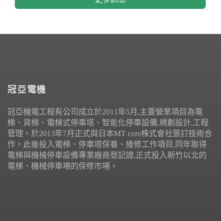
冠亞電機
冠亞機電工程有公司成立於2011年5月,主要營業項目為電
梯、貨梯、電梯式停車塔、智能化停車設備,規劃設計,工程
管理。於2013年7月正式與日本MT core株式會社簽訂技術合
作。此後投入電梯、停車塔保養、維修工作項目,同年取得
電梯與機械停車設備專業廠商登記證,正式投入新竹以北的
電梯、機械停車場的保修市場。