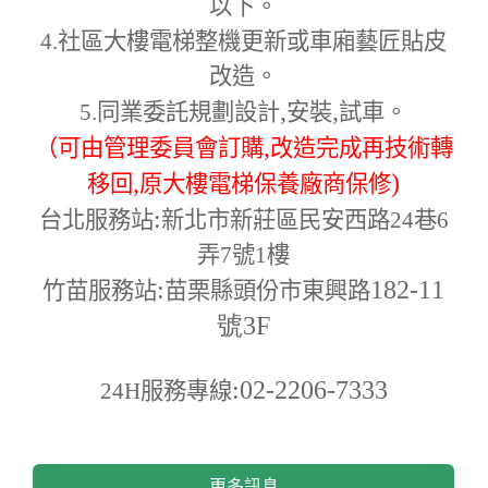
以下。
4.
社區大樓電梯整機更新或車廂藝匠貼皮
改造。
,
,
5.
同業委託規劃設計
安裝
試車。
,
（可由管理委員會訂購
改造完成再技術轉
,
)
移回
原大樓電梯保養廠商保修
:
台北服務站
新北市新莊區民安西路24巷6
弄7號1樓
:
182-11
竹苗服務站
苗栗縣頭份市東興路
號3F
:02-2206-7333
24H
服務專線
更多訊息