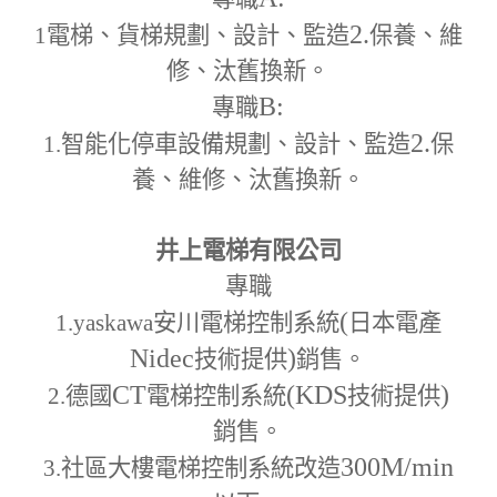
2.
1
電梯、貨梯規劃、設計、監造
保養、維
修、汰舊換新。
B:
專職
2.
1.
智能化停車設備規劃、設計、監造
保
養、維修、汰舊換新。
井上電梯有限公司
專職
(
1.yaskawa
安川電梯控制系統
日本電產
Nidec
)
技術提供
銷售。
CT
(KDS
)
2.
德國
電梯控制系統
技術提供
銷售。
300M
/min
3.
社區大樓電梯控制系統改造