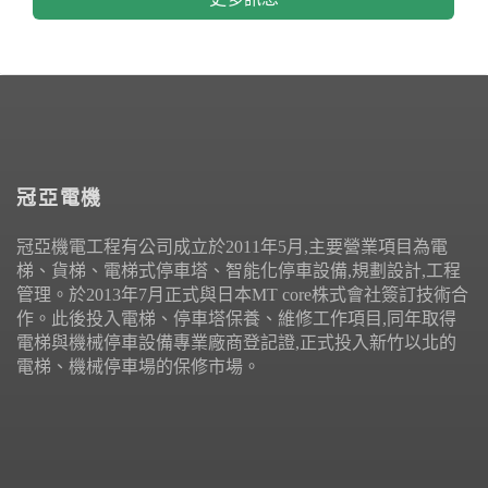
冠亞電機
冠亞機電工程有公司成立於2011年5月,主要營業項目為電
梯、貨梯、電梯式停車塔、智能化停車設備,規劃設計,工程
管理。於2013年7月正式與日本MT core株式會社簽訂技術合
作。此後投入電梯、停車塔保養、維修工作項目,同年取得
電梯與機械停車設備專業廠商登記證,正式投入新竹以北的
電梯、機械停車場的保修市場。