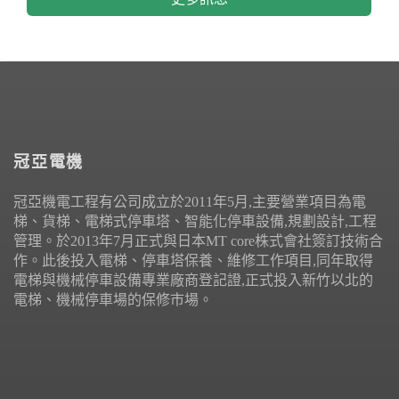
冠亞電機
冠亞機電工程有公司成立於2011年5月,主要營業項目為電
梯、貨梯、電梯式停車塔、智能化停車設備,規劃設計,工程
管理。於2013年7月正式與日本MT core株式會社簽訂技術合
作。此後投入電梯、停車塔保養、維修工作項目,同年取得
電梯與機械停車設備專業廠商登記證,正式投入新竹以北的
電梯、機械停車場的保修市場。