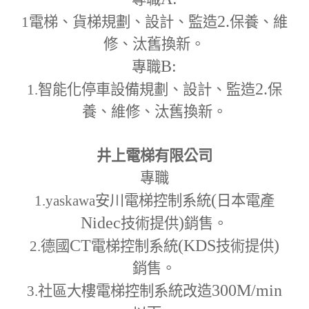
2.
1
電梯、貨梯規劃、設計、監造
保養、維
修、汰舊換新。
B:
專職
2.
1.
智能化停車設備規劃、設計、監造
保
養、維修、汰舊換新。
井上電梯有限公司
專職
(
1.yaskawa
安川電梯控制系統
日本電產
Nidec
)
技術提供
銷售。
CT
(KDS
)
2.
德國
電梯控制系統
技術提供
銷售。
300M
/min
3.
社區大樓電梯控制系統改造