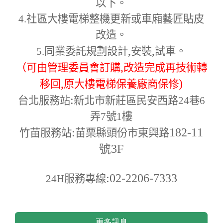
以下。
4.
社區大樓電梯整機更新或車廂藝匠貼皮
改造。
,
,
5.
同業委託規劃設計
安裝
試車。
,
（可由管理委員會訂購
改造完成再技術轉
,
)
移回
原大樓電梯保養廠商保修
:
台北服務站
新北市新莊區民安西路24巷6
弄7號1樓
:
182-11
竹苗服務站
苗栗縣頭份市東興路
號3F
:02-2206-7333
24H
服務專線
更多訊息