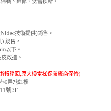
.
保養、維修、汰舊換新。
Nidec
)
產
技術提供
銷售。
)
供
銷售。
min
以下。
貼皮改造。
,
)
術轉移回
原大樓電梯保養廠商保修
巷6弄7號1樓
-11號3F