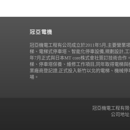
冠亞電機
冠亞機電工程有公司成立於2011年5月,主要營業
梯、電梯式停車塔、智能化停車設備,規劃設計,工程
年7月正式與日本MT core株式會社簽訂技術合
梯、停車塔保養、維修工作項目,同年取得電梯與
業廠商登記證,正式投入新竹以北的電梯、機械停
場。
冠亞機電工程有限公司 Copyr
公司地址: