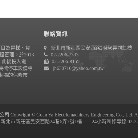
聯絡資訊
項目為電梯、貨
新北市新莊區民安西路24巷6弄7號1樓
管理。於2013
02-2206-7333
作。此後投入電
02-2206-8155
機械停車設備專
jh630716@yahoo.com.tw
車場的保修市
ight © Guan Ya Electricmachinery Engineering Co., Ltd. All 
新北市新莊區民安西路24巷6弄7號1樓 24小時叫修專線:02-2206