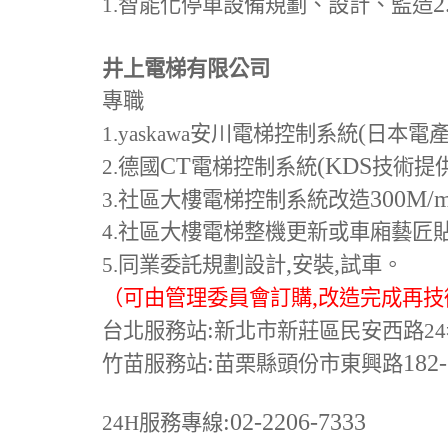
2
1.
智能化停車設備規劃、設計、監造
井上電梯有限公司
專職
(
1.yaskawa
安川電梯控制系統
日本電
CT
(KDS
2.
德國
電梯控制系統
技術提
300M
/
3.
社區大樓電梯控制系統改造
4.
社區大樓電梯整機更新或車廂藝匠
,
,
5.
同業委託規劃設計
安裝
試車。
,
（可由管理委員會訂購
改造完成再技
:
台北服務站
新北市新莊區民安西路24
:
182
竹苗服務站
苗栗縣頭份市東興路
:02-2206-7333
24H
服務專線