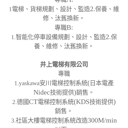
2.
1
電梯、貨梯規劃、設計、監造
保養、維
修、汰舊換新。
B:
專職
2.
1.
智能化停車設備規劃、設計、監造
保
養、維修、汰舊換新。
井上電梯有限公司
專職
(
1.yaskawa
安川電梯控制系統
日本電產
Nidec
)
技術提供
銷售。
CT
(KDS
)
2.
德國
電梯控制系統
技術提供
銷售。
300M
/min
3.
社區大樓電梯控制系統改造