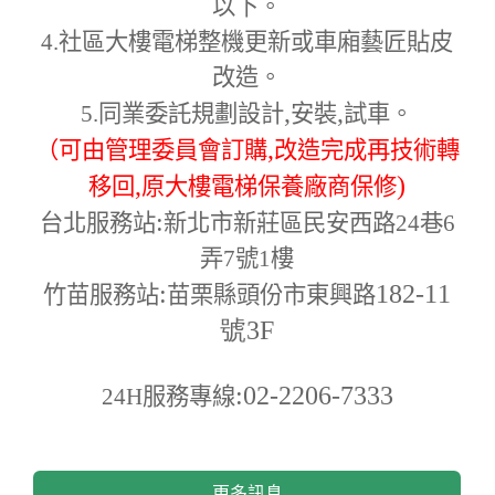
以下。
4.
社區大樓電梯整機更新或車廂藝匠貼皮
改造。
,
,
5.
同業委託規劃設計
安裝
試車。
,
（可由管理委員會訂購
改造完成再技術轉
,
)
移回
原大樓電梯保養廠商保修
:
台北服務站
新北市新莊區民安西路24巷6
弄7號1樓
:
182-11
竹苗服務站
苗栗縣頭份市東興路
號3F
:02-2206-7333
24H
服務專線
更多訊息