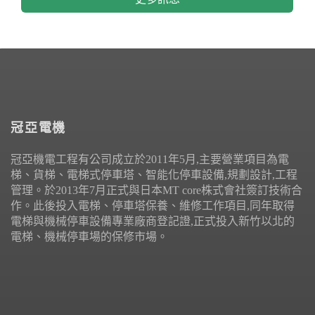
冠亞電機
冠亞機電工程有公司成立於2011年5月,主要營業項目為電
梯、貨梯、電梯式停車塔、智能化停車設備,規劃設計,工程
管理。於2013年7月正式與日本MT core株式會社簽訂技術合
作。此後投入電梯、停車塔保養、維修工作項目,同年取得
電梯與機械停車設備專業廠商登記證,正式投入新竹以北的
電梯、機械停車場的保修市場。