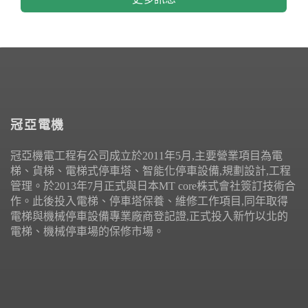
冠亞電機
冠亞機電工程有公司成立於2011年5月,主要營業項目為電
梯、貨梯、電梯式停車塔、智能化停車設備,規劃設計,工程
管理。於2013年7月正式與日本MT core株式會社簽訂技術合
作。此後投入電梯、停車塔保養、維修工作項目,同年取得
電梯與機械停車設備專業廠商登記證,正式投入新竹以北的
電梯、機械停車場的保修市場。