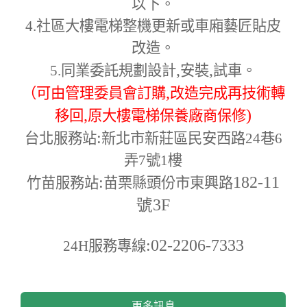
以下。
4.
社區大樓電梯整機更新或車廂藝匠貼皮
改造。
,
,
5.
同業委託規劃設計
安裝
試車。
,
（可由管理委員會訂購
改造完成再技術轉
,
)
移回
原大樓電梯保養廠商保修
:
台北服務站
新北市新莊區民安西路24巷6
弄7號1樓
:
182-11
竹苗服務站
苗栗縣頭份市東興路
號3F
:02-2206-7333
24H
服務專線
更多訊息