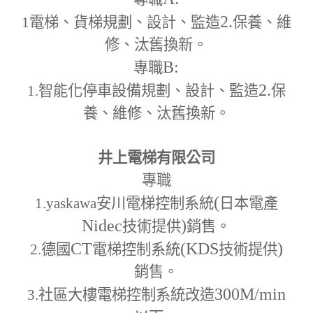
2.
1
電梯、貨梯規劃、設計、監造
保養、維
修、汰舊換新。
B:
專職
2.
1.
智能化停車設備規劃、設計、監造
保
養、維修、汰舊換新。
井上電梯有限公司
專職
(
1.yaskawa
安川電梯控制系統
日本電產
Nidec
)
技術提供
銷售。
CT
(KDS
)
2.
德國
電梯控制系統
技術提供
銷售。
300M
/min
3.
社區大樓電梯控制系統改造