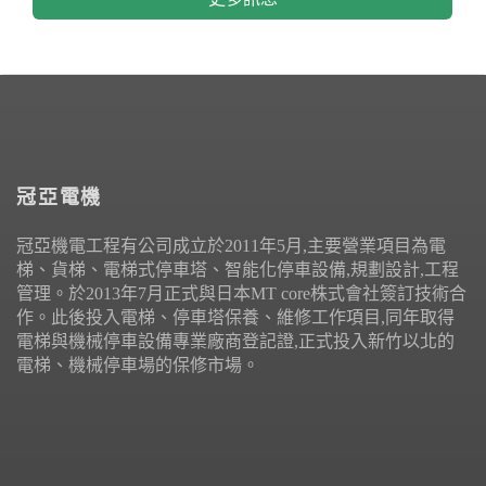
冠亞電機
冠亞機電工程有公司成立於2011年5月,主要營業項目為電
梯、貨梯、電梯式停車塔、智能化停車設備,規劃設計,工程
管理。於2013年7月正式與日本MT core株式會社簽訂技術合
作。此後投入電梯、停車塔保養、維修工作項目,同年取得
電梯與機械停車設備專業廠商登記證,正式投入新竹以北的
電梯、機械停車場的保修市場。