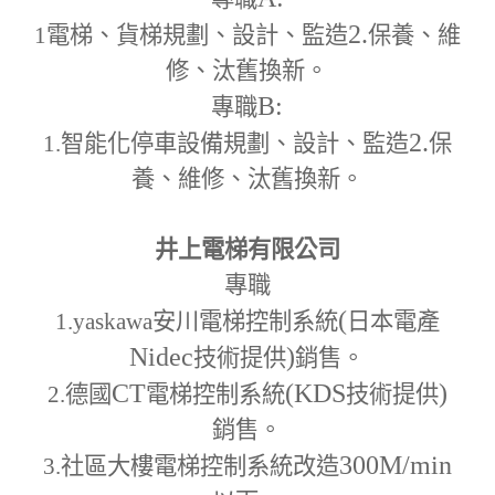
2.
1
電梯、貨梯規劃、設計、監造
保養、維
修、汰舊換新。
B:
專職
2.
1.
智能化停車設備規劃、設計、監造
保
養、維修、汰舊換新。
井上電梯有限公司
專職
(
1.yaskawa
安川電梯控制系統
日本電產
Nidec
)
技術提供
銷售。
CT
(KDS
)
2.
德國
電梯控制系統
技術提供
銷售。
300M
/min
3.
社區大樓電梯控制系統改造