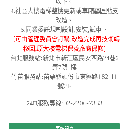
以下。
4.
社區大樓電梯整機更新或車廂藝匠貼皮
改造。
,
,
5.
同業委託規劃設計
安裝
試車。
,
（可由管理委員會訂購
改造完成再技術轉
,
)
移回
原大樓電梯保養廠商保修
:
台北服務站
新北市新莊區民安西路24巷6
弄7號1樓
:
182-11
竹苗服務站
苗栗縣頭份市東興路
號3F
:02-2206-7333
24H
服務專線
更多訊息