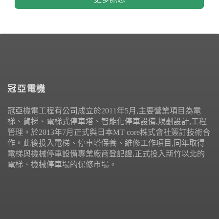
冠亞電機
冠亞機電工程有公司成立於2011年5月,主要營業項目為電
梯、貨梯、電梯式停車塔、智能化停車設備,規劃設計,工程
管理。於2013年7月正式與日本MT core株式會社簽訂技術合
作。此後投入電梯、停車塔保養、維修工作項目,同年取得
電梯與機械停車設備專業廠商登記證,正式投入新竹以北的
電梯、機械停車場的保修市場。