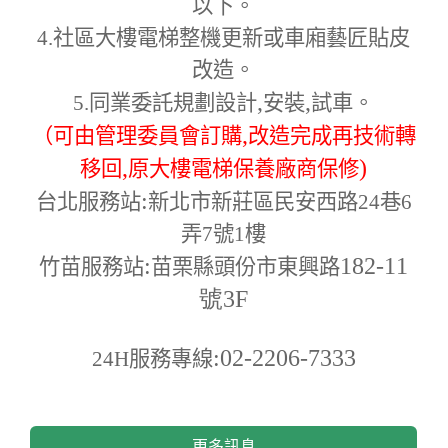
以下。
4.
社區大樓電梯整機更新或車廂藝匠貼皮
改造。
,
,
5.
同業委託規劃設計
安裝
試車。
,
（可由管理委員會訂購
改造完成再技術轉
,
)
移回
原大樓電梯保養廠商保修
:
台北服務站
新北市新莊區民安西路24巷6
弄7號1樓
:
182-11
竹苗服務站
苗栗縣頭份市東興路
號3F
:02-2206-7333
24H
服務專線
更多訊息