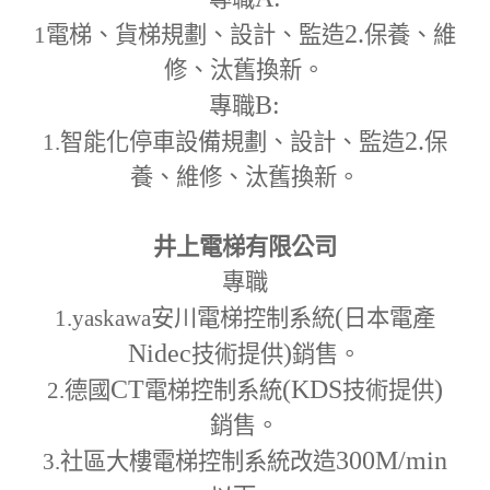
2.
1
電梯、貨梯規劃、設計、監造
保養、維
修、汰舊換新。
B:
專職
2.
1.
智能化停車設備規劃、設計、監造
保
養、維修、汰舊換新。
井上電梯有限公司
專職
(
1.yaskawa
安川電梯控制系統
日本電產
Nidec
)
技術提供
銷售。
CT
(KDS
)
2.
德國
電梯控制系統
技術提供
銷售。
300M
/min
3.
社區大樓電梯控制系統改造