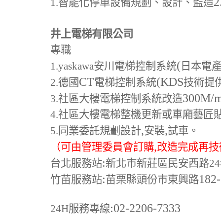
2
1.
智能化停車設備規劃、設計、監造
井上電梯有限公司
專職
(
1.yaskawa
安川電梯控制系統
日本電
CT
(KDS
2.
德國
電梯控制系統
技術提
300M
/
3.
社區大樓電梯控制系統改造
4.
社區大樓電梯整機更新或車廂藝匠
,
,
5.
同業委託規劃設計
安裝
試車。
,
（可由管理委員會訂購
改造完成再技
:
台北服務站
新北市新莊區民安西路24
:
182
竹苗服務站
苗栗縣頭份市東興路
:02-2206-7333
24H
服務專線