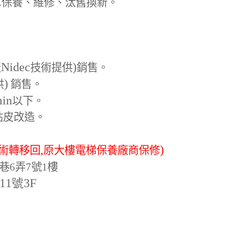
.
保養、維修、汰舊換新。
Nidec
)
產
技術提供
銷售。
)
供
銷售。
min
以下。
貼皮改造。
,
)
術轉移回
原大樓電梯保養廠商保修
巷6弄7號1樓
-11號3F