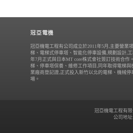
冠亞電機
冠亞機電工程有公司成立於2011年5月,主要營業
梯、電梯式停車塔、智能化停車設備,規劃設計,工程
年7月正式與日本MT core株式會社簽訂技術合
梯、停車塔保養、維修工作項目,同年取得電梯與
業廠商登記證,正式投入新竹以北的電梯、機械停
場。
冠亞機電工程有限公司 Copyr
公司地址: