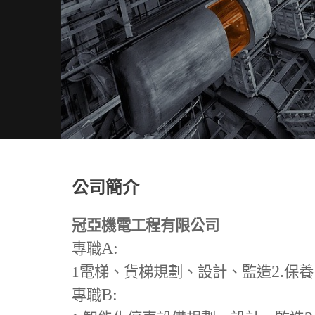
公司簡介
冠亞機電工程有限公司
A:
專職
2.
1
電梯、貨梯規劃、設計、監造
保養
B:
專職