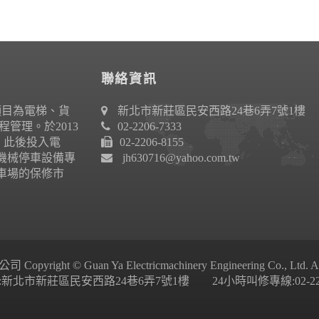
聯絡資訊
項目為電梯、貨
新北市新莊區民安西路24巷6弄7號1樓
管理。於2013
02-2206-7333
作。此後投入電
02-2206-8155
機械停車設備專
jh630716@yahoo.com.tw
車場的保修市
ight © Guan Ya Electricmachinery Engineering Co., Ltd. All 
新北市新莊區民安西路24巷6弄7號1樓 24小時叫修專線:02-2206